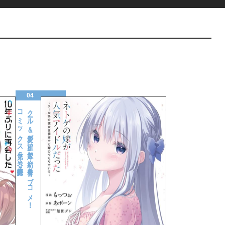
コミックス第５巻、好評発売中！
クール＆愛が重い〝嫁〟と紡ぐ青春ラブコメ！