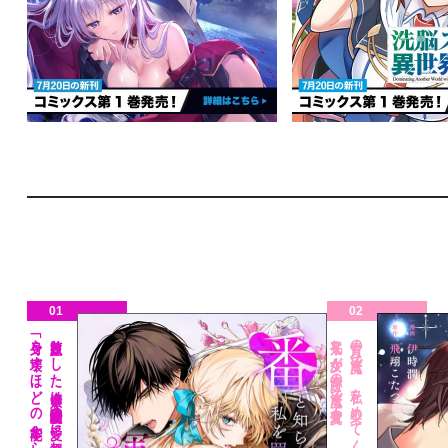
「身を壊すほどの本能から逃げられない――」
奴隷堕ちした令嬢は堅物騎士団長の愛に溺れる
平凡な少女が奇跡の魔法で大変身！
貴方の魔法で、私を染めてくれますか…？