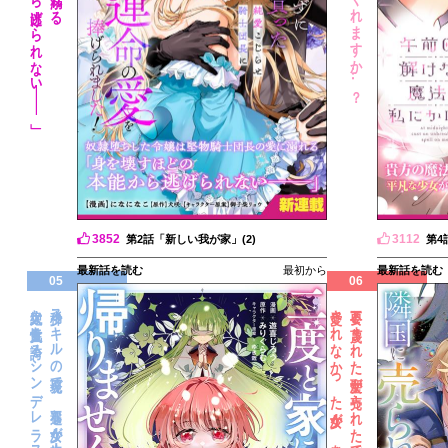
3852
3112
第2話「新しい我が家」(2)
第4
最新話を読む
最初から
最新話を読む
絶大な女性人気を誇るシンデレラストーリー！
稀少スキルの発現で、不遇な少女が人生逆転！
愛されなかった少女が、愛を知る物語――。
不要と蔑まれた聖女が売られた先で大活躍！？