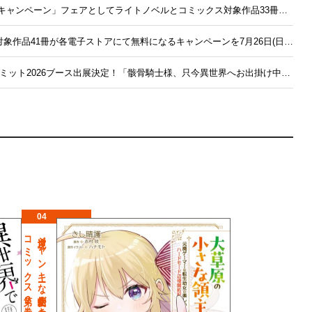
トノベルとコミックス対象作品33冊が各電子ストアにて無料になるキャンペーンを7月31日(金)～8月6日(木)まで実施！
冊が各電子ストアにて無料になるキャンペーンを7月26日(日)～8月2日(日)まで実施！
展決定！「骸骨騎士様、只今異世界へお出掛け中Ⅱ」両面うちわ＆ガルド10周年描き下ろしイラスト使用名刺ノベルティ 配布会開催！
コミックス第２巻、好評発売中！
逆境ジャンキーな転生幼女が突き進む異世界開拓譚！