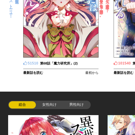
51510
101540
第68話「魔力研究所」(2)
最新話を読む
最初から
最新話を読む
総合
女性向け
男性向け