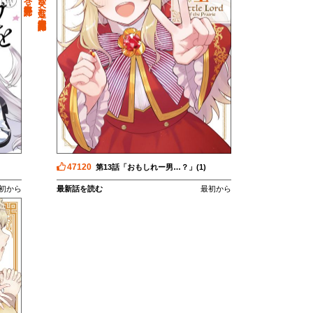
47120
第13話「おもしれー男…？」(1)
初から
最新話を読む
最初から