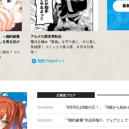
 ～婚約破棄
アルドの異世界転生
しを視る目が
魔法を極め〝家族〟を守り抜く、やり直し
英雄譚！ コミックス第２巻、８月８日発
に就任？ コミ
売！
！
完読で
10
ptゲット
広報室ブログ
「8月8日は8歳の日！」『8歳から始
2026/08/08
「"婚約破棄"作品特集!!」フェアとしてライトノベルとコミ
2026/08/01