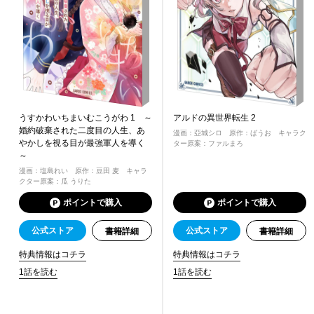
うすかわいちまいむこうがわ 1 ～
アルドの異世界転生 2
婚約破棄された二度目の人生、あ
漫画：亞城シロ 原作：ばうお キャラク
やかしを視る目が最強軍人を導く
ター原案：ファルまろ
～
漫画：塩島れい 原作：豆田 麦 キャラ
クター原案：瓜 うりた
ポイントで購入
ポイントで購入
公式ストア
公式ストア
書籍詳細
書籍詳細
特典情報はコチラ
特典情報はコチラ
1話を読む
1話を読む