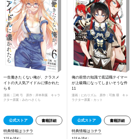
一生働きたくない俺が、クラスメ
俺の前世の知識で底辺職テイマー
イトの大人気アイドルに懐かれた
が上級職になってしまいそうな件
ら 6
11
漫画：三崎 弓 原作：岸本和葉 キャラ
漫画：にわリズム 原作：可換 環 キャ
クター原案：みわべさくら
ラクター原案：カット
公式ストア
公式ストア
書籍詳細
書籍詳細
特典情報はコチラ
特典情報はコチラ
1話を読む
1話を読む