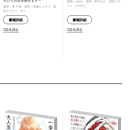
んびりお店を開きます～
漫画：mako 原作：杓子ねこ 原作イラ
スト：すずむし
漫画：蔦 千鳥 原作：雨傘ヒョウゴ 原
作イラスト：京一
書籍詳細
書籍詳細
1話を読む
1話を読む