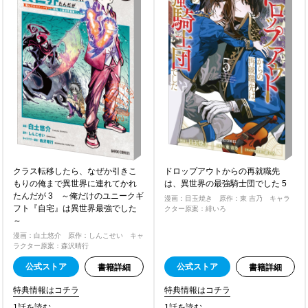
クラス転移したら、なぜか引きこ
ドロップアウトからの再就職先
もりの俺まで異世界に連れてかれ
は、異世界の最強騎士団でした 5
たんだが 3 ～俺だけのユニークギ
漫画：目玉焼き 原作：東 吉乃 キャラ
フト『自宅』は異世界最強でした
クター原案：緋いろ
～
漫画：白土悠介 原作：しんこせい キャ
ラクター原案：森沢晴行
公式ストア
公式ストア
書籍詳細
書籍詳細
特典情報はコチラ
特典情報はコチラ
1話を読む
1話を読む