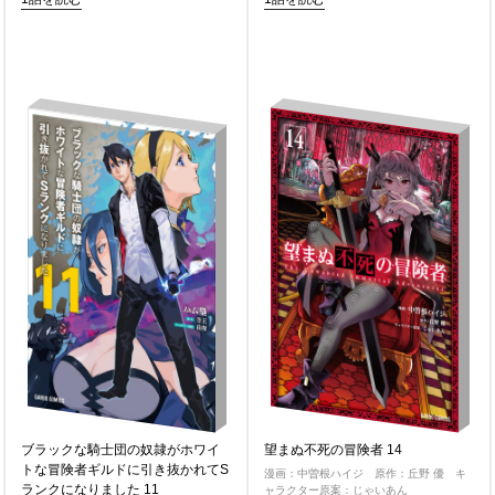
ブラックな騎士団の奴隷がホワイ
望まぬ不死の冒険者 14
トな冒険者ギルドに引き抜かれてS
漫画：中曽根ハイジ 原作：丘野 優 キ
ランクになりました 11
ャラクター原案：じゃいあん