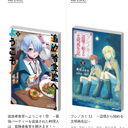
追放者食堂へようこそ！⑪ ～最
フシノカミ 11 ～辺境から始める
強パーティーを追放された料理人
文明再生記～
は、冒険者食堂を開きます！～
漫画：黒杞よるの 原作：雨川水海 キャ