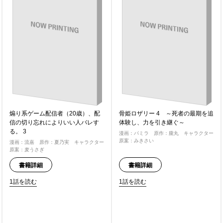
煽り系ゲーム配信者（20歳）、配
骨姫ロザリー 4 ～死者の最期を追
信の切り忘れによりいい人バレす
体験し、力を引き継ぐ～
る。 3
漫画：パミラ 原作：朧丸 キャラクター
原案：みきさい
漫画：流嘉 原作：夏乃実 キャラクター
原案：麦うさぎ
書籍詳細
書籍詳細
1話を読む
1話を読む