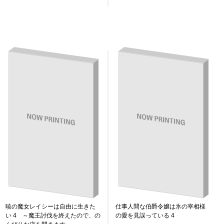
暁の魔女レイシーは自由に生きた
仕事人間な伯爵令嬢は氷の宰相様
い 4 ～魔王討伐を終えたので、の
の愛を見誤っている 4