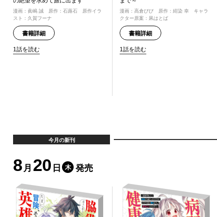
の絶望を求めて旅に出ます
まで～
漫画：眞嶋 誠 原作：石蕗石 原作イラ
漫画：高倉びび 原作：紺染 幸 キャラ
スト：久賀フーナ
クター原案：凩はとば
書籍詳細
書籍詳細
1話を読む
1話を読む
今月
の新刊
8
20
月
日
発売
木