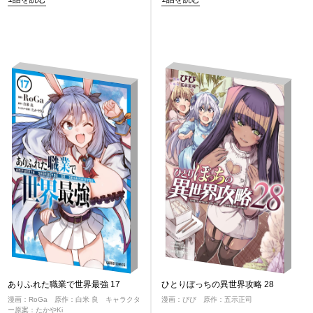
ありふれた職業で世界最強 17
ひとりぼっちの異世界攻略 28
漫画：RoGa 原作：白米 良 キャラクタ
漫画：びび 原作：五示正司
ー原案：たかやKi