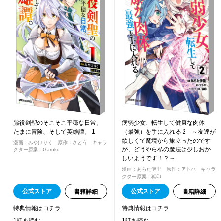
脇役剣聖のそこそこ平穏な日常。
病弱少女、転生して健康な肉体
たまに冒険、そして英雄譚。 1
（最強）を手に入れる 2 ～友達が
欲しくて魔境から旅立ったのです
漫画：みやけりく 原作：さとう キャラ
が、どうやら私の魔法は少しおか
クター原案：Garuku
しいようです！？～
漫画：あらた伊里 原作：アトハ キャラ
クター原案：狐印
公式ストア
公式ストア
書籍詳細
書籍詳細
特典情報はコチラ
特典情報はコチラ
1話を読む
1話を読む