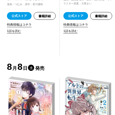
ラクター原案：大熊まい
漫画：つむみ 原作：君川優樹
公式ストア
公式ストア
書籍詳細
書籍詳細
特典情報はコチラ
特典情報はコチラ
1話を読む
1話を読む
8
8
月
日
発売
土