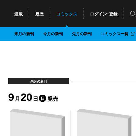
検
連載
履歴
コミックス
ログイン･登録
来月
の新刊
今月
の新刊
先月
の新刊
コミックス一覧
来月
の新刊
9
20
月
日
発売
日