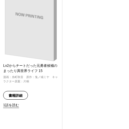
Lv2からチートだった元勇者候補の
まったり異世界ライフ 15
漫画：糸町秋音 原作：鬼ノ城ミヤ キャ
ラクター原案：片桐
書籍詳細
1話を読む