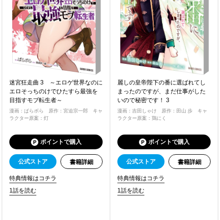
迷宮狂走曲 3 ～エロゲ世界なのに
麗しの皇帝陛下の番に選ばれてし
エロそっちのけでひたすら最強を
まったのですが、まだ仕事がした
目指すモブ転生者～
いので秘密です！ 3
漫画：ぱらボら 原作：宮迫宗一郎 キャ
漫画：吉田しゃけ 原作：田山 歩 キャ
ラクター原案：灯
ラクター原案：鶏にく
ポイントで購入
ポイントで購入
公式ストア
公式ストア
書籍詳細
書籍詳細
特典情報はコチラ
特典情報はコチラ
1話を読む
1話を読む