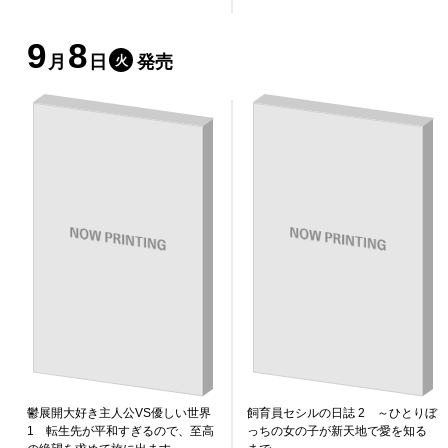
9
8
月
日
発売
火
鬱展開大好き主人公VS優しい世界
飼育員セシルの日誌 2 ～ひとりぼ
1 転生先が平和すぎるので、至高
っちの女の子が新天地で愛を知る