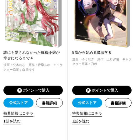
誰にも愛されなかった醜穢令嬢が
8歳から始める魔法学 6
幸せになるまで 4
漫画：ゆうなぎ 原作：上野夕陽 キャラ
クター原案：乃希
漫画：空木おむ 原作：青季ふゆ キャラ
クター原案：白谷ゆう
ポイントで購入
ポイントで購入
公式ストア
公式ストア
書籍詳細
書籍詳細
特典情報はコチラ
特典情報はコチラ
1話を読む
1話を読む