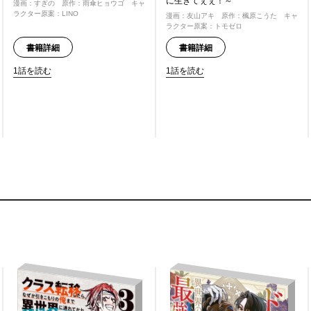
に生きてぇぇ！～
漫画：すぎの 原作：雨傘ヒョウゴ キャ
ラクター原案：LINO
漫画：友山アキ 原作：楓原こうた キャ
ラクター原案：トモゼロ
書籍詳細
書籍詳細
1話を読む
1話を読む