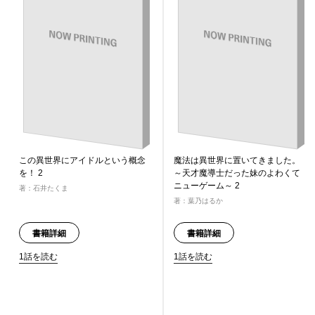
この異世界にアイドルという概念
魔法は異世界に置いてきました。
を！ 2
～天才魔導士だった妹のよわくて
ニューゲーム～ 2
著：石井たくま
著：葉乃はるか
書籍詳細
書籍詳細
1話を読む
1話を読む