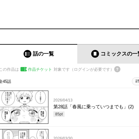
話の一覧
コミックス
の一
この作品は
作品チケット
対象です（ログインが必要です）
全45話
2026/04/13
第28話「春風に乗っていつまでも」(2)
85
pt
2026/03/30