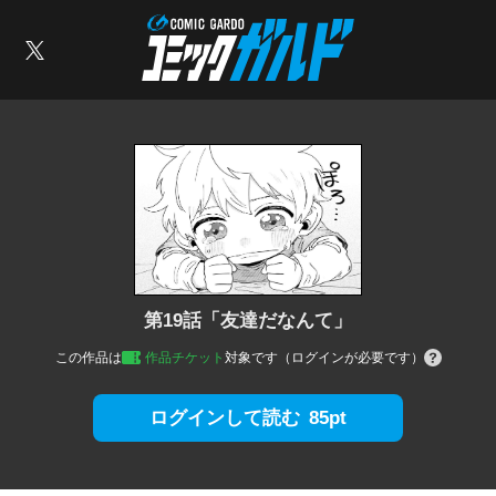
コミックガルド
索
X
第19話「友達だなんて」
この作品は
作品チケット
対象です（ログインが必要です）
85pt
ログインして読む