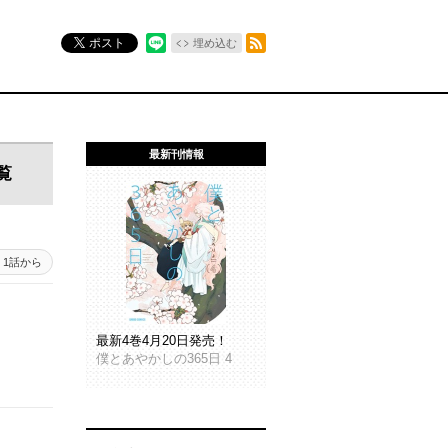
RSSフィード
ポスト
埋め込む
最新刊情報
覧
1話から
最新4巻4月20日発売！
僕とあやかしの365日 4