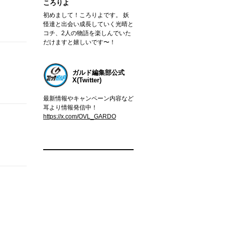
ころりよ
初めまして！ころりよです。 妖
怪達と出会い成長していく光晴と
コチ、2人の物語を楽しんでいた
だけますと嬉しいです〜！
ガルド編集部公式
X(Twitter)
最新情報やキャンペーン内容など
耳より情報発信中！
https://x.com/OVL_GARDO