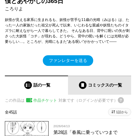
僕とあやかしの365日
ころりよ
妖怪が見える家系に生まれるも、妖怪が苦手な11歳の光晴（みはる）は、た
った一人の家族だった祖父が死んで以来、いじわるな親戚や妖怪たちのイタ
ズラに耐えながら一人で暮らしてきた。 そんなある日、背中に呪いの矢が刺
さった大妖怪「コチ」が現れる。どうやら、背中の呪いを解くには光晴が必
要らしい…。ところが、光晴にもまた“ある呪い”がかかっていて――
ファンレターを送る
話の一覧
コミックス
の一覧
この作品は
作品チケット
対象です（ログインが必要です）
全45話
1話から
2026/04/13
第28話「春風に乗っていつまで