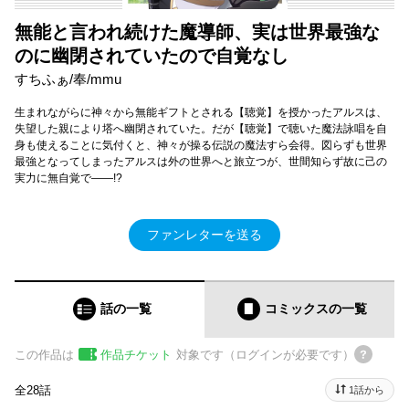
無能と言われ続けた魔導師、実は世界最強な
のに幽閉されていたので自覚なし
すちふぁ/奉/mmu
生まれながらに神々から無能ギフトとされる【聴覚】を授かったアルスは、
失望した親により塔へ幽閉されていた。だが【聴覚】で聴いた魔法詠唱を自
身も使えることに気付くと、神々が操る伝説の魔法すら会得。図らずも世界
最強となってしまったアルスは外の世界へと旅立つが、世間知らず故に己の
実力に無自覚で――!?
ファンレターを送る
話の一覧
コミックス
の一覧
この作品は
作品チケット
対象です（ログインが必要です）
全28話
1話から