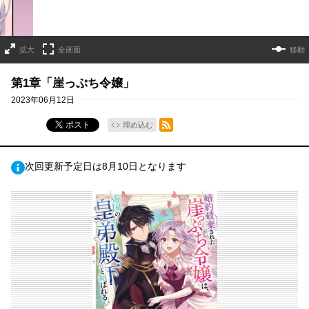
拡大
全画面
移動
第1章「崖っぷち令嬢」
2023年06月12日
RSSフィード
ポスト
埋め込む
次回更新予定日は8月10日となります