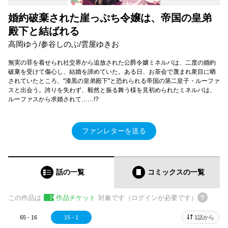
婚約破棄された崖っぷち令嬢は、帝国の皇弟
殿下と結ばれる
高岡ゆう/参谷しのぶ/雲屋ゆきお
無実の罪を着せられ社交界から追放された公爵令嬢ミネルバは、二度の婚約
破棄を受けて傷心し、結婚を諦めていた。ある日、お茶会で蔑まれ衆目に晒
されていたところ、"漆黒の皇弟殿下"と恐れられる帝国の第二皇子・ルーファ
スと出会う。誇りを失わず、毅然と振る舞う様を見初められたミネルバは、
ルーファスから求婚されて……!?
ファンレターを送る
話の一覧
コミックス
の一覧
この作品は
作品チケット
対象です（ログインが必要です）
65 - 16
15 - 1
1話から