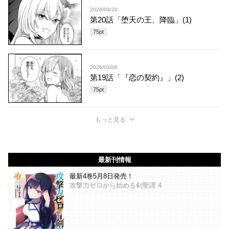
2026/03/20
第20話「堕天の王、降臨」(1)
75
pt
2026/03/06
第19話「『恋の契約』」(2)
75
pt
もっと見る
最新刊情報
最新4巻5月8日発売！
攻撃力ゼロから始める剣聖譚 4