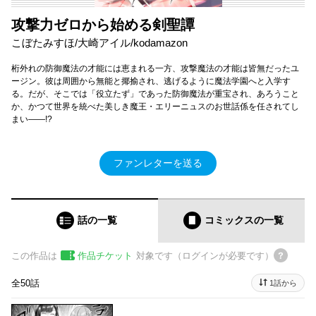
攻撃力ゼロから始める剣聖譚
こぼたみすほ/大崎アイル/kodamazon
桁外れの防御魔法の才能には恵まれる一方、攻撃魔法の才能は皆無だったユ
ージン。彼は周囲から無能と揶揄され、逃げるように魔法学園へと入学す
る。だが、そこでは「役立たず」であった防御魔法が重宝され、あろうこと
か、かつて世界を統べた美しき魔王・エリーニュスのお世話係を任されてし
まい――!?
ファンレターを送る
話の一覧
コミックス
の一覧
この作品は
作品チケット
対象です（ログインが必要です）
全50話
1話から