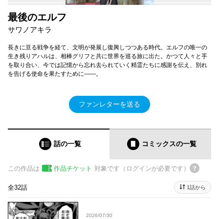
最後のエルフ
サワノアキラ
長きに亘る戦争を経て、文明が発展し復興しつつある時代。エルフの唯一の
生き残りアハルは、相棒グリフと共に世界を巡る旅に出た。かつて人々と手
を取り合い、今では記憶から忘れ去られていく精霊たちに感謝を伝え、別れ
を告げる使命を果たすために――。
ファンレターを送る
話の一覧
コミックス
の一覧
この作品は
作品チケット
対象です（ログインが必要です）
全32話
1話から
2026/07/30