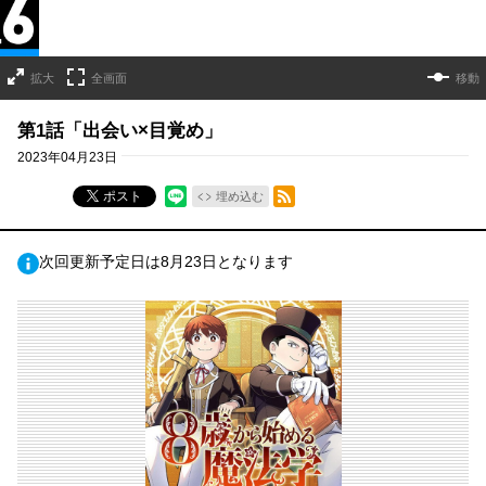
拡大
全画面
移動
第1話「出会い×目覚め」
2023年04月23日
RSSフィード
ポスト
埋め込む
次回更新予定日は8月23日となります