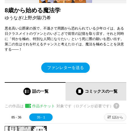
8歳から始める魔法学
ゆうなぎ/上野夕陽/乃希
悪名高い公爵家の孫で、不遜さで周囲から恐れられている少年ロイは、ある
日クラスメイトのヴァンとのいざこざで前世の記憶を取り戻す。それと同時
に「何かを極め、特別な人間になりたい」という死に際の願いを思い出す。
第二の生はそれを叶えるチャンスと考えたロイは、魔法を極めることを決意
する――！
ファンレターを送る
話の一覧
コミックス
の一覧
この作品は
作品チケット
対象です（ログインが必要です）
85 - 36
35 - 1
1話から