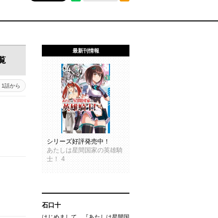
最新刊情報
覧
1話から
シリーズ好評発売中！
あたしは星間国家の英雄騎
士！ 4
石口十
はじめまして、『あたしは星間国