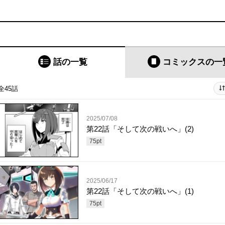
話の一覧
コミックス
の一
全45話
2025/07/08
第22話「そして次の戦いへ」(2)
75
pt
2025/06/17
第22話「そして次の戦いへ」(1)
75
pt