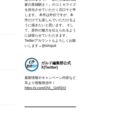
家の英雄騎士！』のコミカライズ
を担当させていただく石口十と申
します。 本作は外伝ですが、本
作だけでも楽しんでいただけるよ
うに描きたいと思います。 そし
て、原作の魅力を伝えられるよう
に頑張らせていただきます。
Twitterアカウントもよろしくお願
いします→@ishiguti
ガルド編集部公式
X(Twitter)
最新情報やキャンペーン内容など
耳より情報発信中！
https://x.com/OVL_GARDO