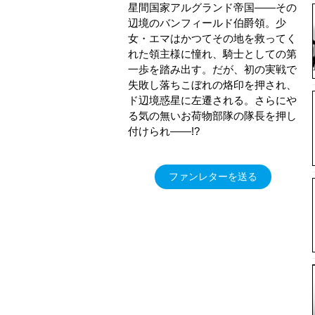
星間国家アルグランド帝国――その
辺境のバンフィールド伯爵領。少
女・エマはかつてその地を救ってく
れた領主様に憧れ、騎士としての第
一歩を踏み出す。だが、初の実戦で
失敗し落ちこぼれの烙印を押され、
ド辺境惑星に左遷される。さらにや
る気の無いお荷物部隊の隊長を押し
付けられ――!?
ファンレターを送る