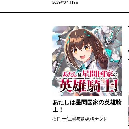
2023年07月18日
あたしは星間国家の英雄騎
士！
石口 十/三嶋与夢/高峰ナダレ