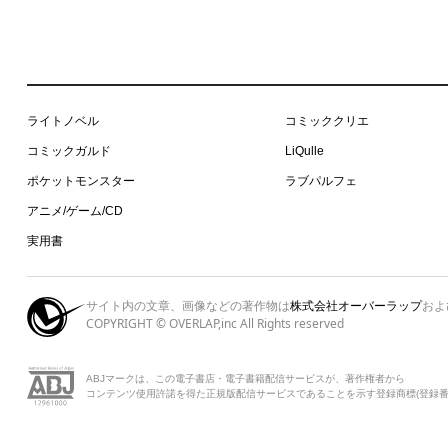
ライトノベル
コミッククリエ
コミックガルド
LiQulle
ポケットモンスター
ラブパルフェ
アニメ/ゲーム/CD
実用書
サイト内の文章、画像などの著作物は
株式会社オーバーラップ
およ
COPYRIGHT © OVERLAP,inc All Rights reserved
ABJマークは、この電子書店・電子書籍配信サービスが、著作権者から
コンテンツ使用許諾を得た正規版配信サービスであることを示す登録商標(登録番号 