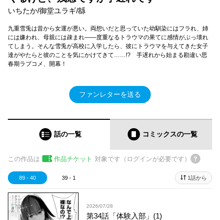
いちたか/御堂ユラギ/緜
九重雪兎は昔から女運が悪い。両想いだと思っていた幼馴染にはフラれ、姉
には嫌われ、母親には疎まれ――度重なるトラウマの果てに感情がぶっ壊れ
てしまう。そんな雪兎が高校に入学したら、彼にトラウマを与えてきた女子
達がやたらと彼のことを気にかけてきて……!? 手遅れから始まる勘違い思
春期ラブコメ、開幕！
ファンレターを送る
話の一覧
コミックス
の一覧
この作品は
作品チケット
対象です（ログインが必要です）
89 - 40
39 - 1
1話から
2026/07/28
第34話「体験入部」(1)