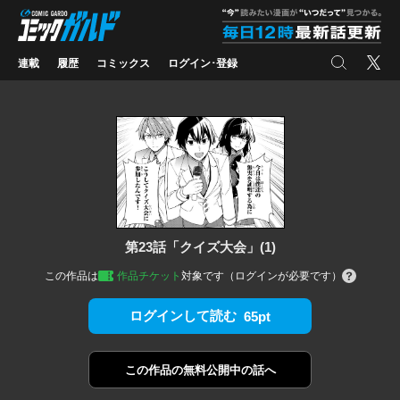
コミックガルド
"
検索
X
連載
履歴
コミックス
ログイン･登録
第23話「クイズ大会」(1)
この作品は
作品チケット
対象です（ログインが必要です）
ログインして読む
65pt
この作品の
無料公開中の話へ