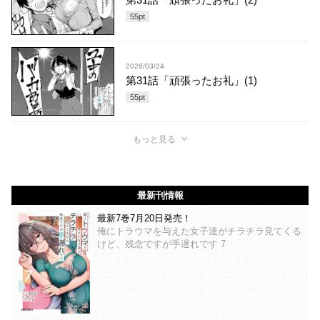
55
pt
2026/03/24
第31話「頑張ったお礼」(1)
55
pt
もっと見る
最新刊情報
最新7巻7月20日発売！
俺にトラウマを与えた女子達がチラチラ見てくる
けど、残念ですが手遅れです 7