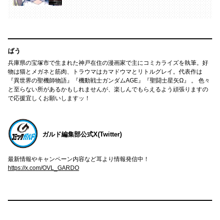
ばう
兵庫県の宝塚市で生まれた神戸在住の漫画家で主にコミカライズを執筆。好
物は猫とメガネと筋肉、トラウマはカマドウマとリトルグレイ。代表作は
『異世界の聖機師物語』『機動戦士ガンダムAGE』『聖闘士星矢Ω』 。 色々
と至らない所があるかもしれませんが、楽しんでもらえるよう頑張りますの
で応援宜しくお願いしますッ！
ガルド編集部公式X(Twitter)
最新情報やキャンペーン内容など耳より情報発信中！
https://x.com/OVL_GARDO