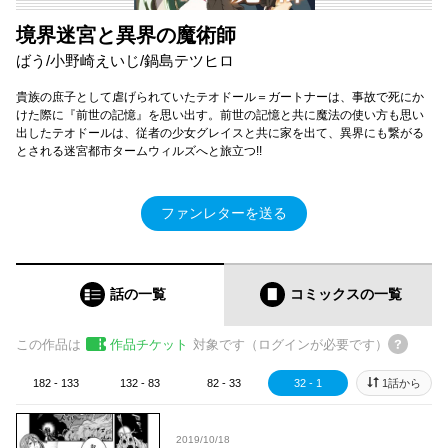
境界迷宮と異界の魔術師
ばう/小野崎えいじ/鍋島テツヒロ
貴族の庶子として虐げられていたテオドール＝ガートナーは、事故で死にか
けた際に『前世の記憶』を思い出す。前世の記憶と共に魔法の使い方も思い
出したテオドールは、従者の少女グレイスと共に家を出て、異界にも繋がる
とされる迷宮都市タームウィルズへと旅立つ!!
ファンレターを送る
話の一覧
コミックス
の一覧
この作品は
作品チケット
対象です（ログインが必要です）
182 - 133
132 - 83
82 - 33
32 - 1
1話から
2019/10/18