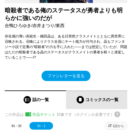
暗殺者である俺のステータスが勇者よりも明
らかに強いのだが
合鴨ひろゆき/赤井まつり/東西
存在感の薄い高校生・織田晶は、ある日突然クラスメイトとともに異世界に
召喚される。召喚によりクラス全員にチート能力が付与され、晶もファンタ
ジー小説で定番の“暗殺者”の力を手に入れた――までは想定していたが、問題
はただの暗殺者である晶のステータスがクラスメイトの勇者を軽々と凌駕し
ていることで――!?
ファンレターを送る
話の一覧
コミックス
の一覧
この作品は
作品チケット
対象です（ログインが必要です）
81 - 32
31 - 1
1話から