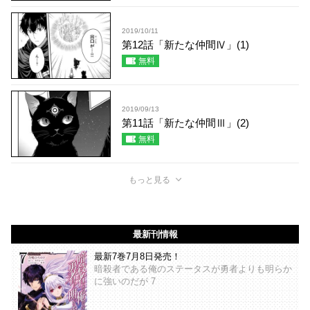
2019/10/11
第12話「新たな仲間Ⅳ」(1)
無料
2019/09/13
第11話「新たな仲間Ⅲ」(2)
無料
もっと見る
最新刊情報
最新7巻7月8日発売！
暗殺者である俺のステータスが勇者よりも明らか
に強いのだが 7