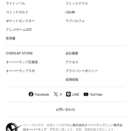
ライトノベル
コミッククリエ
コミックガルド
LiQulle
ポケットモンスター
ラブパルフェ
アニメ/ゲーム/CD
実用書
OVERLAP STORE
会社概要
オーバーラップ広報室
アクセス
オーバーラップラボ
プライバシーポリシー
採用情報
Facebook
X
LINE
YouTube
お問い合わせ
サイト内の文章、画像などの著作物は
株式会社オーバーラップ
および
株式会
社オーバーラップ・プラス
に属します。複製、無断転載を禁止します。