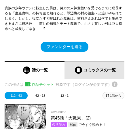
貴族の少年ヴァンに転生した男は、努力の末神童扱いを受けるまでに成長す
るも「生産魔術」の持ち主と知れると、即辺境の村の領主へと追いやられて
しまう。しかし、役立たずと呼ばれた魔術は、材料さえあれば何でも生産で
きるまさに規格外！ 前世の知識とチート魔術で、小さく貧しい村は巨大都
市へと成長してゆき――!?
ファンレターを送る
話の一覧
コミックス
の一覧
この作品は
作品チケット
対象です（ログインが必要です）
112 - 63
62 - 13
12 - 1
1話から
2026/08/06
第45話「大戦果」(2)
で今すぐ読める！
先読み
80
pt