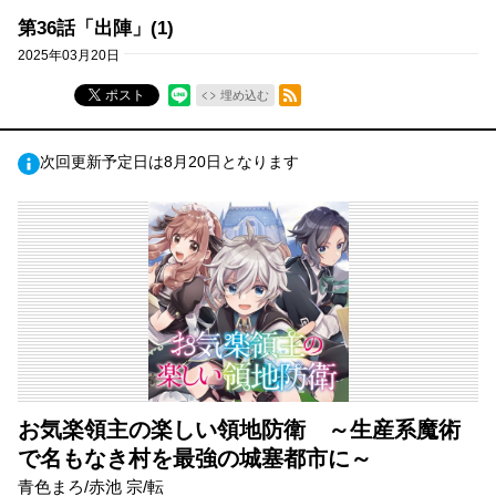
第36話「出陣」(1)
2025年03月20日
RSSフィード
ポスト
埋め込む
次回更新予定日は8月20日となります
お気楽領主の楽しい領地防衛 ～生産系魔術
で名もなき村を最強の城塞都市に～
青色まろ/赤池 宗/転