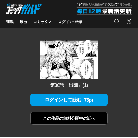
コミックガルド
"
検索
X
連載
履歴
コミックス
ログイン･登録
第36話「出陣」(1)
ログインして読む
75pt
この作品の
無料公開中の話へ