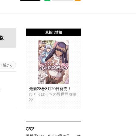
最新刊情報
覧
1話から
最新28巻8月20日発売！
」
ひとりぼっちの異世界攻略
28
びび
熱射病になったあの夏の日…。オ