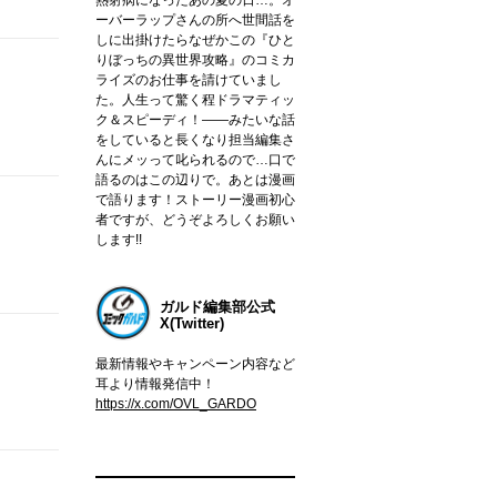
ーバーラップさんの所へ世間話を
しに出掛けたらなぜかこの『ひと
りぼっちの異世界攻略』のコミカ
ライズのお仕事を請けていまし
た。人生って驚く程ドラマティッ
ク＆スピーディ！――みたいな話
をしていると長くなり担当編集さ
んにメッって叱られるので…口で
語るのはこの辺りで。あとは漫画
で語ります！ストーリー漫画初心
者ですが、どうぞよろしくお願い
します!!
ガルド編集部公式
X(Twitter)
最新情報やキャンペーン内容など
耳より情報発信中！
https://x.com/OVL_GARDO