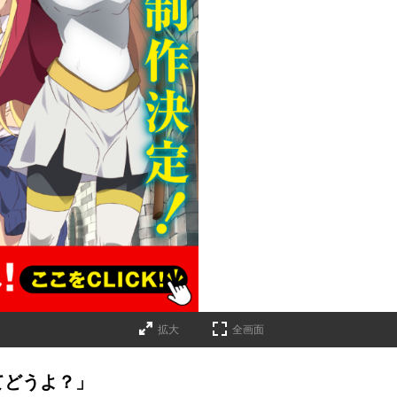
拡大
全画面
てどうよ？」