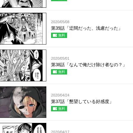
2020/05/08
第39話「迂闊だった、浅慮だった」
無料
2020/05/01
第38話「なんで俺だけ除け者なの？」
無料
2020/04/24
第37話「懇望している好感度」
無料
2020/04/17