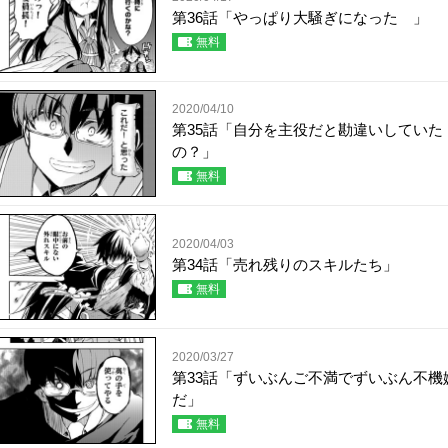
第36話「やっぱり大騒ぎになった 」
無料
2020/04/10
第35話「自分を主役だと勘違いしていた
の？」
無料
2020/04/03
第34話「売れ残りのスキルたち」
無料
2020/03/27
第33話「ずいぶんご不満でずいぶん不機
だ」
無料