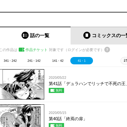
話の一覧
コミックス
の一
この作品は
作品チケット
対象です（ログインが必要です）
341 - 242
241 - 142
141 - 42
41 - 1
2020/05/22
第41話「デュラハンでリッチで不死の王
無料
2020/05/15
第40話「終焉の扉」
無料