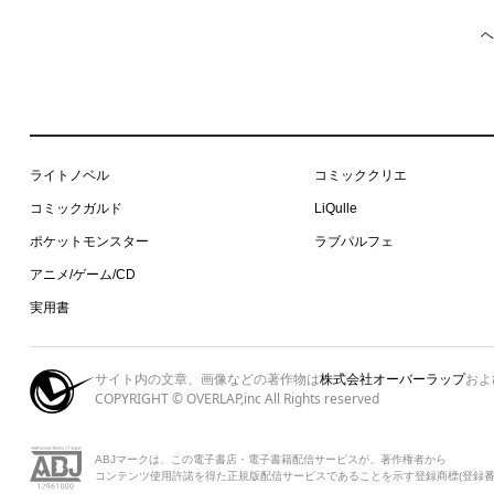
ヘ
ライトノベル
コミッククリエ
コミックガルド
LiQulle
ポケットモンスター
ラブパルフェ
アニメ/ゲーム/CD
実用書
サイト内の文章、画像などの著作物は
株式会社オーバーラップ
およ
COPYRIGHT © OVERLAP,inc All Rights reserved
ABJマークは、この電子書店・電子書籍配信サービスが、著作権者から
コンテンツ使用許諾を得た正規版配信サービスであることを示す登録商標(登録番号 