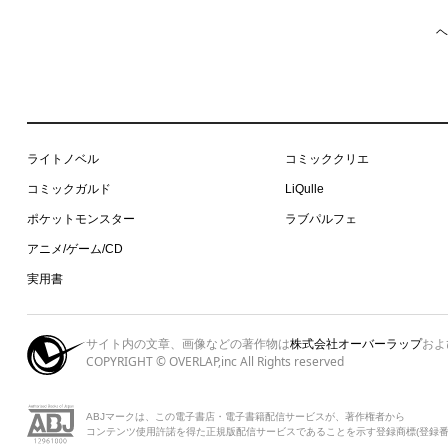
ヘ
ライトノベル
コミッククリエ
コミックガルド
LiQulle
ポケットモンスター
ラブパルフェ
アニメ/ゲーム/CD
実用書
サイト内の文章、画像などの著作物は
株式会社オーバーラップ
およ
COPYRIGHT © OVERLAP,inc All Rights reserved
ABJマークは、この電子書店・電子書籍配信サービスが、著作権者から
コンテンツ使用許諾を得た正規版配信サービスであることを示す登録商標(登録番号 