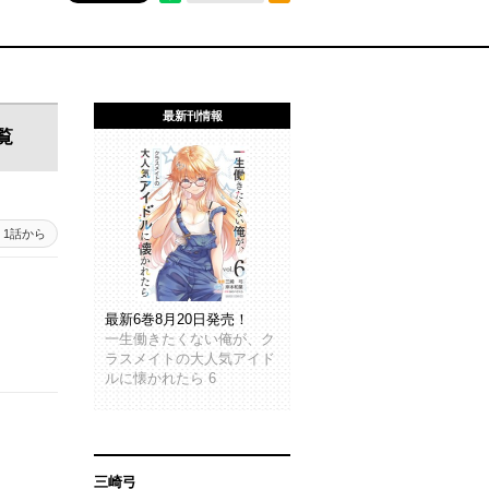
最新刊情報
覧
1話から
最新6巻8月20日発売！
一生働きたくない俺が、ク
ラスメイトの大人気アイド
ルに懐かれたら 6
三崎弓