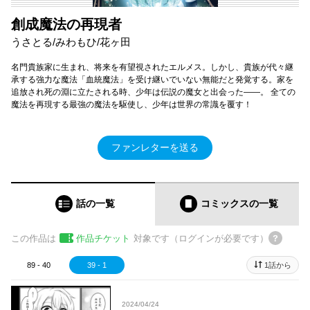
創成魔法の再現者
うさとる/みわもひ/花ヶ田
名門貴族家に生まれ、将来を有望視されたエルメス。しかし、貴族が代々継
承する強力な魔法「血統魔法」を受け継いでいない無能だと発覚する。家を
追放され死の淵に立たされる時、少年は伝説の魔女と出会った――。 全ての
魔法を再現する最強の魔法を駆使し、少年は世界の常識を覆す！
ファンレターを送る
話の一覧
コミックス
の一覧
この作品は
作品チケット
対象です（ログインが必要です）
89 - 40
39 - 1
1話から
2024/04/24