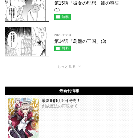
第15話「彼女の理想、彼の喪失」
(1)
無料
2023/12/13
第14話「鳥籠の王国」(3)
無料
もっと見る
最新刊情報
最新8巻8月8日発売！
創成魔法の再現者 8