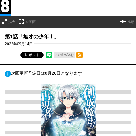
拡大
全画面
移動
第1話「無才の少年Ⅰ」
2022年09月14日
RSSフィード
ポスト
埋め込む
次回更新予定日は8月26日となります