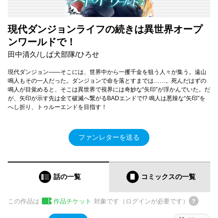
現代ダンジョンライフの続きは異世界オープ
ンワールドで！
田中清久/しば犬部隊/ひろせ
現代ダンジョン――そこには、世界中から一攫千金を狙う人々が集う。遠山
鳴人もその一人だった。ダンジョンで命を落とすまでは……。死んだはずの
鳴人が目覚めると、そこは異世界で視界には奇妙な“矢印”が浮かんでいた。だ
が、矢印が示す先は全て破滅へ繋がるBADエンドで!? 鳴人は悪辣な“矢印”を
へし折り、トゥルーエンドを目指す！
ファンレターを送る
話の一覧
コミックス
の一覧
この作品は
作品チケット
対象です（ログインが必要です）