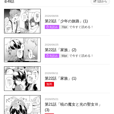
全49話
1話から
2026/08/06
第23話「少年の旅路」(1)
で今すぐ読める！
先読み
70
pt
2026/06/25
第22話「家族」(2)
で今すぐ読める！
先読み
90
pt
2026/06/11
第22話「家族」(1)
無料
2026/05/21
第21話「暁の魔女と光の聖女Ⅲ」
(3)