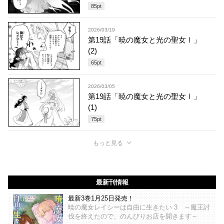
85
pt
2026/03/19
第19話「暁の魔女と光の聖女Ⅰ」
(2)
65
pt
2026/03/05
第19話「暁の魔女と光の聖女Ⅰ」
(1)
75
pt
もっと見る
最新刊情報
最新3巻1月25日発売！
暁の魔女レイシーは自由に生きたい 3 ～魔王討
伐を終えたので、のんびりお店を開きます～