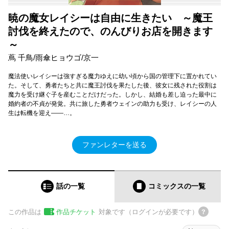
暁の魔女レイシーは自由に生きたい ～魔王
討伐を終えたので、のんびりお店を開きます
～
蔦 千鳥/雨傘ヒョウゴ/京一
魔法使いレイシーは強すぎる魔力ゆえに幼い頃から国の管理下に置かれてい
た。そして、勇者たちと共に魔王討伐を果たした後、彼女に残された役割は
魔力を受け継ぐ子を産むことだけだった。しかし、結婚も差し迫った最中に
婚約者の不貞が発覚。共に旅した勇者ウェインの助力も受け、レイシーの人
生は転機を迎え――…。
ファンレターを送る
話の一覧
コミックス
の一覧
この作品は
作品チケット
対象です（ログインが必要です）