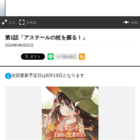
拡大
全画面
移動
第1話「アステールの杖を握るⅠ」
2024年08月01日
RSSフィード
ポスト
埋め込む
次回更新予定日は8月13日となります