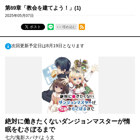
第69章「教会を建てよう！」(1)
2025年05月07日
RSSフィード
ポスト
埋め込む
次回更新予定日は8月19日となります
絶対に働きたくないダンジョンマスターが惰
眠をむさぼるまで
七六/鬼影スパナ/よう太