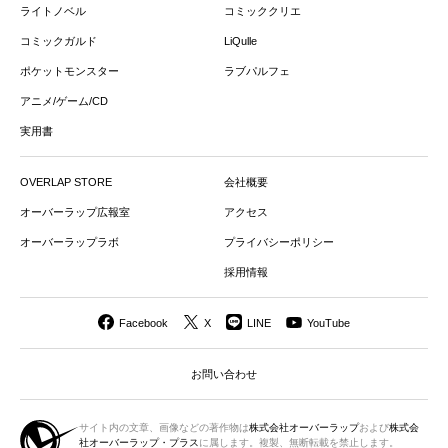
ライトノベル
コミッククリエ
コミックガルド
LiQulle
ポケットモンスター
ラブパルフェ
アニメ/ゲーム/CD
実用書
OVERLAP STORE
会社概要
オーバーラップ広報室
アクセス
オーバーラップラボ
プライバシーポリシー
採用情報
Facebook
X
LINE
YouTube
お問い合わせ
サイト内の文章、画像などの著作物は
株式会社オーバーラップ
および
株式会
社オーバーラップ・プラス
に属します。複製、無断転載を禁止します。