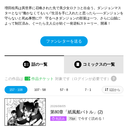
増田桂馬は異世界に召喚された先で美少女ロクコと出会う。ダンジョンマス
ターとなり“働かなくてもいい”生活を手に入れたと思ったら――ダンジョンを
守らないと死ぬ事態に!? 守るべきダンジョンの部屋は一つ、さらに山賊に
よって制圧済み。ぐーたら主人公が紡ぐ一発逆転ストーリー、開幕！
ファンレターを送る
話の一覧
コミックス
の一覧
この作品は
作品チケット
対象です（ログインが必要です）
157 - 108
107 - 58
57 - 8
7 - 1
1話から
2026/08/05
第80章「紙風船バトル」(2)
で今すぐ読める！
先読み
70
pt