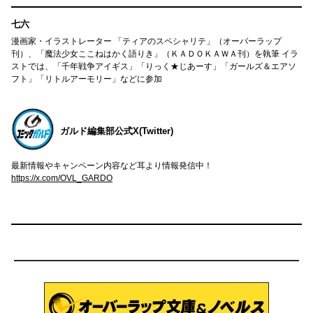
七六
漫画家・イラストレーター 「ティアのスペシャリテ」（オーバーラップ
刊）、「魔法少女ここねはかく語りき」（ＫＡＤＯＫＡＷＡ刊）を執筆 イラ
ストでは、「千年戦争アイギス」「りっく★じあーす」「ガールズ＆エアソ
フト」「リトルアーモリー」などに参加
ガルド編集部公式X(Twitter)
最新情報やキャンペーン内容など耳より情報発信中！
https://x.com/OVL_GARDO