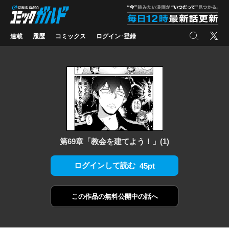
コミックガルド
"
検索
X
連載
履歴
コミックス
ログイン･登録
第69章「教会を建てよう！」(1)
ログインして読む
45pt
この作品の
無料公開中の話へ