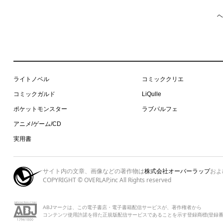
ヘ
ライトノベル
コミッククリエ
コミックガルド
LiQulle
ポケットモンスター
ラブパルフェ
アニメ/ゲーム/CD
実用書
サイト内の文章、画像などの著作物は
株式会社オーバーラップ
およ
COPYRIGHT © OVERLAP,inc All Rights reserved
ABJマークは、この電子書店・電子書籍配信サービスが、著作権者から
コンテンツ使用許諾を得た正規版配信サービスであることを示す登録商標(登録番号 