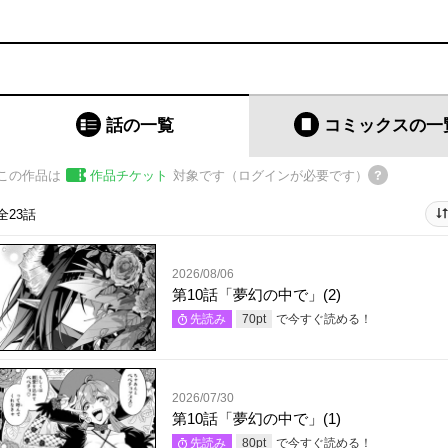
話の一覧
コミックス
の一
この作品は
作品チケット
対象です（ログインが必要です）
全23話
2026/08/06
第10話「夢幻の中で」(2)
で今すぐ読める！
先読み
70
pt
2026/07/30
第10話「夢幻の中で」(1)
で今すぐ読める！
先読み
80
pt