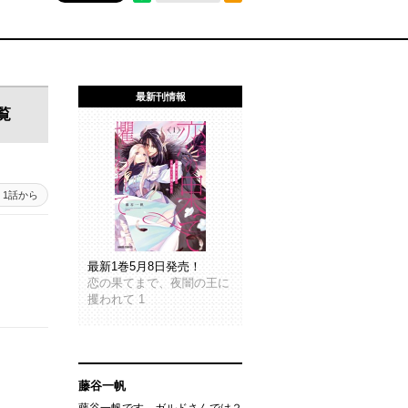
最新刊情報
覧
1話から
最新1巻5月8日発売！
恋の果てまで、夜闇の王に
攫われて 1
藤谷一帆
藤谷一帆です。ガルドさんでは２