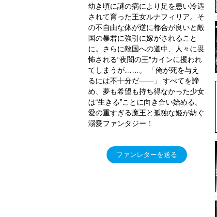
幼き頃に謎の病により足を患い冷遇
されて育った王女ルナフィリア。そ
の不自由な体が逆に都合が良いと敵
国の暴君に強引に嫁がされること
に。さらに敵国への道中、人々に畏
怖される“夜闇の王”カインに攫われ
てしまうが……。 「俺が死を与え
るには不十分だ――」 すべてを諦
め、夢も希望も持ち得なかった少女
は“生きる”ことに向き合い始める。
愛の重すぎる魔王と孤独な姫が紡ぐ
溺愛ファンタジー！
ファンレターを送る