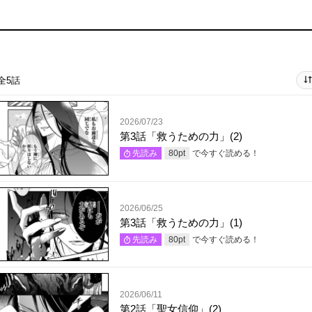
全5話
2026/07/23
第3話「救うための力」(2)
で今すぐ読める！
先読み
80
pt
2026/06/25
第3話「救うための力」(1)
で今すぐ読める！
先読み
80
pt
2026/06/11
第2話「聖女信仰」(2)