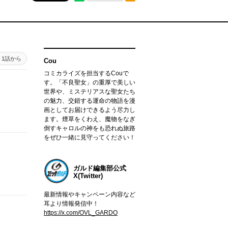
1話から
Cou
コミカライズを担当するCouで
す。「不良聖女」の重厚で美しい
世界や、ミステリアスな聖女たち
の魅力、交錯する運命の物語を漫
画としてお届けできるよう尽力し
ます。煙草をくわえ、魔物をなぎ
倒すキャロルの神をも恐れぬ旅路
をぜひ一緒に見守ってください！
ガルド編集部公式
X(Twitter)
最新情報やキャンペーン内容など
耳より情報発信中！
https://x.com/OVL_GARDO