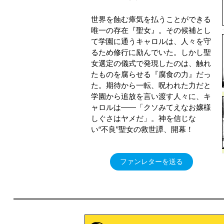
世界を蝕む瘴気を払うことができる
唯一の存在『聖女』。その候補とし
て学園に通うキャロルは、人々を守
るため修行に励んでいた。しかし聖
女選定の儀式で発現したのは、触れ
たものを腐らせる『腐食の力』だっ
た。期待から一転、呪われた力だと
学園から追放を言い渡す人々に、キ
ャロルは――「クソみてえなお嬢様
しぐさはヤメだ」。神を信じな
い“不良”聖女の救世譚、開幕！
ファンレターを送る