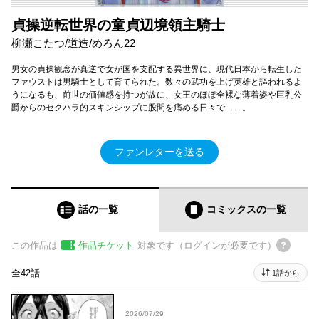
貞操逆転世界の童貞辺境領主騎士
柳瀬こたつ/道造/めろん22
男女の貞操観念が真逆で女が国を支配する異世界に、現代日本から転生した
ファウストは男騎士として育てられた。数々の武功を上げ英雄と謳われるよ
うになるも、前世の価値感を持つが故に、女王のほぼ全裸な薄着姿や巨乳公
爵からのセクハラ的スキンシップに股間を痛める日々で……。
ファンレターを送る
話の一覧
コミックス
の一覧
この作品は
作品チケット
対象です（ログインが必要です）
全42話
1話から
2026/07/29