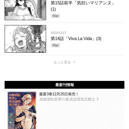
第15話前半「気狂いマリアンヌ」
(1)
55
pt
2025/12/17
第14話「Viva La Vida」(3)
65
pt
もっと見る
最新刊情報
最新3巻12月25日発売！
貞操逆転世界の童貞辺境領主騎士 3