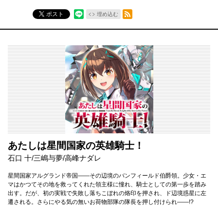
RSSフィード
ポスト
埋め込む
あたしは星間国家の英雄騎士！
石口 十/三嶋与夢/高峰ナダレ
星間国家アルグランド帝国――その辺境のバンフィールド伯爵領。少女・エ
マはかつてその地を救ってくれた領主様に憧れ、騎士としての第一歩を踏み
出す。だが、初の実戦で失敗し落ちこぼれの烙印を押され、ド辺境惑星に左
遷される。さらにやる気の無いお荷物部隊の隊長を押し付けられ――!?