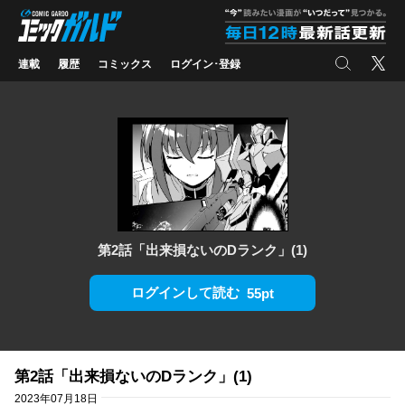
コミックガルド
"
検索
X
連載
履歴
コミックス
ログイン･登録
第2話「出来損ないのDランク」(1)
ログインして読む
55pt
第2話「出来損ないのDランク」(1)
2023年07月18日