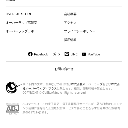
OVERLAP STORE
会社概要
オーバーラップ広報室
アクセス
オーバーラップラボ
プライバシーポリシー
採用情報
Facebook
X
LINE
YouTube
お問い合わせ
サイト内の文章、画像などの著作物は
株式会社オーバーラップ
および
株式会
社オーバーラップ・プラス
に属します。複製、無断転載を禁止します。
COPYRIGHT © OVERLAP,inc All Rights reserved
ABJマークは、この電子書店・電子書籍配信サービスが、著作権者から
コンテ
ンツ使用許諾を得た正規版配信サービスであることを示す登録商標(登録番号
第6091713号)です。