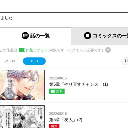
りました
話の一覧
コミックス
の一
この作品は
作品チケット
対象です（ログインが必要です）
61 - 12
11 - 1
2022/09/15
第6章「やり直すチャンス」(1)
無料
2022/08/18
第5章「友人」(2)
無料