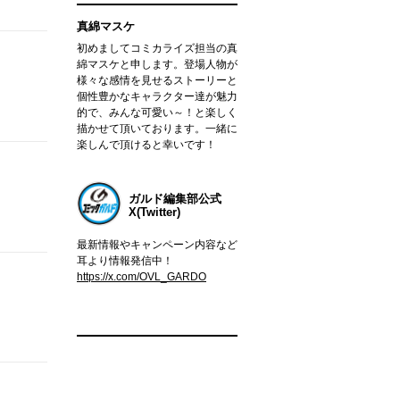
真綿マスケ
初めましてコミカライズ担当の真
綿マスケと申します。登場人物が
様々な感情を見せるストーリーと
個性豊かなキャラクター達が魅力
的で、みんな可愛い～！と楽しく
描かせて頂いております。一緒に
楽しんで頂けると幸いです！
ガルド編集部公式
X(Twitter)
最新情報やキャンペーン内容など
耳より情報発信中！
https://x.com/OVL_GARDO