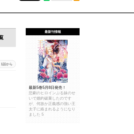
最新刊情報
覧
1話から
最新5巻5月8日発売！
悲劇のヒロインぶる妹のせ
いで婚約破棄したのです
が、何故か正義感の強い王
太子に絡まれるようになり
ました 5