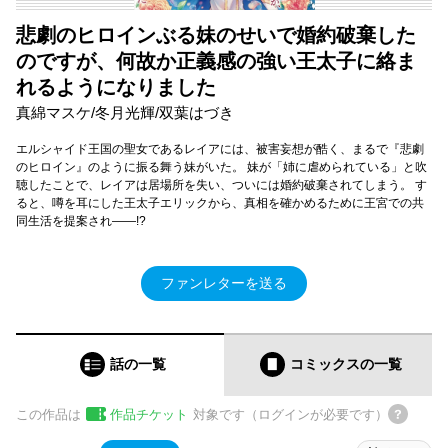
悲劇のヒロインぶる妹のせいで婚約破棄した
のですが、何故か正義感の強い王太子に絡ま
れるようになりました
真綿マスケ/冬月光輝/双葉はづき
エルシャイド王国の聖女であるレイアには、被害妄想が酷く、まるで『悲劇
のヒロイン』のように振る舞う妹がいた。 妹が「姉に虐められている」と吹
聴したことで、レイアは居場所を失い、ついには婚約破棄されてしまう。 す
ると、噂を耳にした王太子エリックから、真相を確かめるために王宮での共
同生活を提案され――!?
ファンレターを送る
話の一覧
コミックス
の一覧
この作品は
作品チケット
対象です（ログインが必要です）