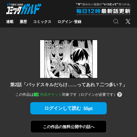
コミックガルド
"
検索
X
連載
履歴
コミックス
ログイン･登録
第2話「バッドスキルだらけ……ってあれ？二つ多い？」
この作品は
作品チケット
対象です（ログインが必要です）
ログインして読む
55pt
この作品の
無料公開中の話へ