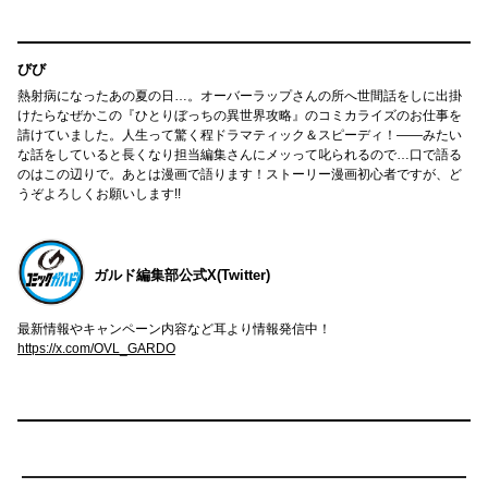
びび
熱射病になったあの夏の日…。オーバーラップさんの所へ世間話をしに出掛
けたらなぜかこの『ひとりぼっちの異世界攻略』のコミカライズのお仕事を
請けていました。人生って驚く程ドラマティック＆スピーディ！――みたい
な話をしていると長くなり担当編集さんにメッって叱られるので…口で語る
のはこの辺りで。あとは漫画で語ります！ストーリー漫画初心者ですが、ど
うぞよろしくお願いします!!
ガルド編集部公式X(Twitter)
最新情報やキャンペーン内容など耳より情報発信中！
https://x.com/OVL_GARDO