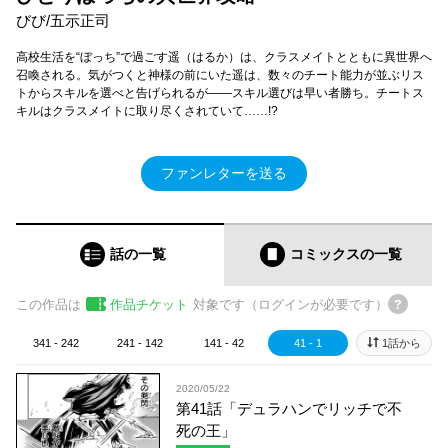
びび/五示正司
高校生活を“ぼっち”で過ごす遥（はるか）は、クラスメイトとともに異世界へ
召喚される。気がつくと神様の前にいた遥は、数々のチート能力が並ぶリス
トからスキルを選べと告げられるが――スキル選びは早い者勝ち。チートス
キルはクラスメイトに取り尽くされていて……!?
ファンレターを送る
話の一覧
コミックス
の一覧
この作品は
作品チケット
対象です（ログインが必要です）
341 - 242
241 - 142
141 - 42
41 - 1
1話から
2020/05/22
第41話「デュラハンでリッチで不
死の王」