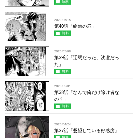
無料
2020/05/15
第40話「終焉の扉」
無料
2020/05/08
第39話「迂闊だった、浅慮だっ
た」
無料
2020/05/01
第38話「なんで俺だけ除け者な
の？」
無料
2020/04/24
第37話「懇望している好感度」
無料