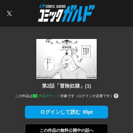
コミックガルド
索
X
第2話「冒険奴隷」(1)
この作品は
作品チケット
対象です（ログインが必要です）
65pt
ログインして読む
この作品の
無料公開中の話へ