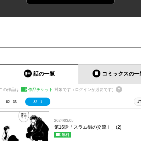
話の一覧
コミックス
の一
この作品は
作品チケット
対象です（ログインが必要です）
82 - 33
32 - 1
2024/03/05
第16話「スラム街の交流Ⅰ」(2)
無料