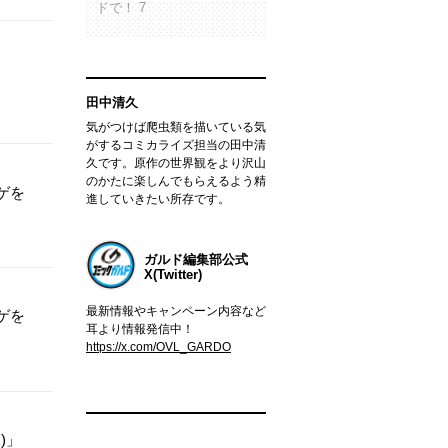
ドで！ 7
田中清久
気がつけば爬虫類を描いている気
がするコミカライズ担当の田中清
久です。原作の世界観をより沢山
のかたに楽しんでもらえるよう精
ゲを
進していきたい所存です。
ガルド編集部公式
X(Twitter)
最新情報やキャンペーン内容など
ゲを
耳より情報発信中！
https://x.com/OVL_GARDO
)」