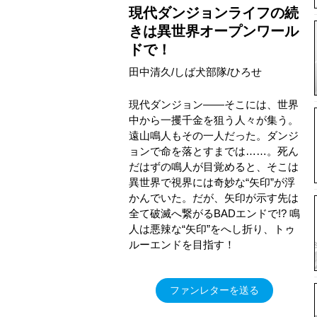
現代ダンジョンライフの続
きは異世界オープンワール
ドで！
田中清久/しば犬部隊/ひろせ
現代ダンジョン――そこには、世界
中から一攫千金を狙う人々が集う。
遠山鳴人もその一人だった。ダンジ
ョンで命を落とすまでは……。死ん
だはずの鳴人が目覚めると、そこは
異世界で視界には奇妙な“矢印”が浮
かんでいた。だが、矢印が示す先は
全て破滅へ繋がるBADエンドで!? 鳴
人は悪辣な“矢印”をへし折り、トゥ
ルーエンドを目指す！
ファンレターを送る