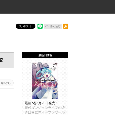
RSSフィード
ポスト
埋め込む
最新刊情報
覧
1話から
最新7巻3月25日発売！
現代ダンジョンライフの続
きは異世界オープンワール