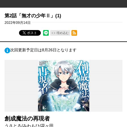
第2話「無才の少年Ⅱ」(1)
2022年09月14日
RSSフィード
ポスト
埋め込む
次回更新予定日は8月26日となります
創成魔法の再現者
うさとる/みわもひ/花ヶ田