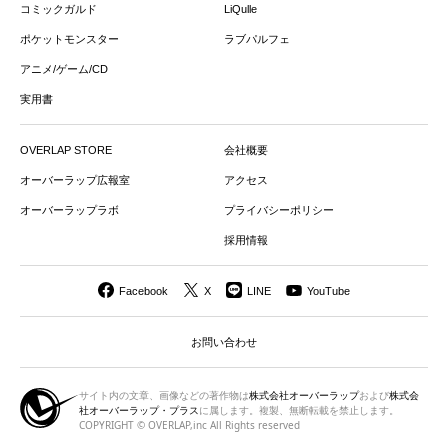
コミックガルド
LiQulle
ポケットモンスター
ラブパルフェ
アニメ/ゲーム/CD
実用書
OVERLAP STORE
会社概要
オーバーラップ広報室
アクセス
オーバーラップラボ
プライバシーポリシー
採用情報
Facebook
X
LINE
YouTube
お問い合わせ
サイト内の文章、画像などの著作物は
株式会社オーバーラップ
および
株式会
社オーバーラップ・プラス
に属します。複製、無断転載を禁止します。
COPYRIGHT © OVERLAP,inc All Rights reserved