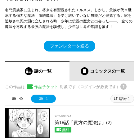
名門貴族家に生まれ、将来を有望視されたエルメス。しかし、貴族が代々継
承する強力な魔法「血統魔法」を受け継いでいない無能だと発覚する。家を
追放され死の淵に立たされる時、少年は伝説の魔女と出会った――。 全ての
魔法を再現する最強の魔法を駆使し、少年は世界の常識を覆す！
ファンレターを送る
話の一覧
コミックス
の一覧
この作品は
作品チケット
対象です（ログインが必要です）
89 - 40
39 - 1
1話から
2024/04/24
第18話「貴方の魔法は」(2)
無料