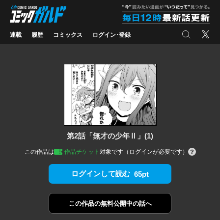
コミックガルド
"
検索
X
連載
履歴
コミックス
ログイン･登録
第2話「無才の少年Ⅱ」(1)
この作品は
作品チケット
対象です（ログインが必要です）
ログインして読む
65pt
この作品の
無料公開中の話へ