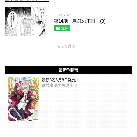
2023/12/13
第14話「鳥籠の王国」(3)
無料
もっと見る
最新刊情報
最新8巻8月8日発売！
創成魔法の再現者 8