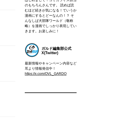
のもちろんさんです。 読めば読
むほど続きが気になる！ていうか
漫画にするとどーなんの！？ そ
んなしば犬部隊ワールド（敬称
略）を漫画でしっかり表現してい
きます。お楽しみに！
ガルド編集部公式
X(Twitter)
最新情報やキャンペーン内容など
耳より情報発信中！
https://x.com/OVL_GARDO