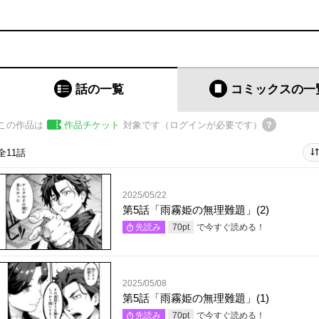
話の一覧
コミックス
の一
この作品は
作品チケット
対象です（ログインが必要です）
全11話
2025/05/22
第5話「雨霧姫の無理難題」(2)
で今すぐ読める！
先読み
70
pt
2025/05/08
第5話「雨霧姫の無理難題」(1)
で今すぐ読める！
先読み
70
pt