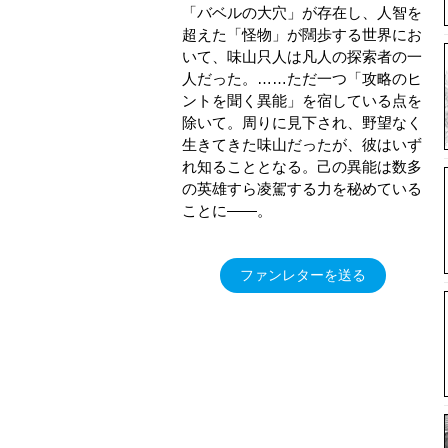
「バベルの大穴」が存在し、人智を
超えた「怪物」が闊歩する世界にお
いて、味山只人は凡人の探索者の一
人だった。……ただ一つ「攻略のヒ
ントを聞く異能」を宿している点を
除いて。周りに見下され、野望なく
生きてきた味山だったが、彼はいず
れ知ることとなる。己の異能は数多
の英雄すら凌駕する力を秘めている
ことに――。
ファンレターを送る