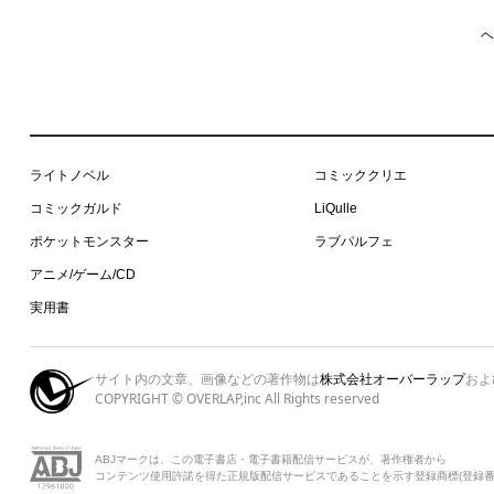
ヘ
ライトノベル
コミッククリエ
コミックガルド
LiQulle
ポケットモンスター
ラブパルフェ
アニメ/ゲーム/CD
実用書
サイト内の文章、画像などの著作物は
株式会社オーバーラップ
およ
COPYRIGHT © OVERLAP,inc All Rights reserved
ABJマークは、この電子書店・電子書籍配信サービスが、著作権者から
コンテンツ使用許諾を得た正規版配信サービスであることを示す登録商標(登録番号 