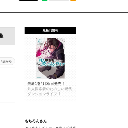
最新刊情報
覧
1話から
最新1巻4月25日発売！
凡人探索者のたのしい現代
ダンジョンライフ 1
もちろんさん
はじめまして！コミカライズ担当