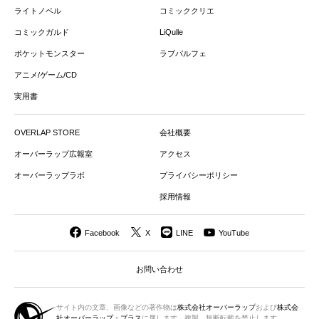
ライトノベル
コミッククリエ
コミックガルド
LiQulle
ポケットモンスター
ラブパルフェ
アニメ/ゲーム/CD
実用書
OVERLAP STORE
会社概要
オーバーラップ広報室
アクセス
オーバーラップラボ
プライバシーポリシー
採用情報
Facebook
X
LINE
YouTube
お問い合わせ
サイト内の文章、画像などの著作物は
株式会社オーバーラップ
および
株式会
社オーバーラップ・プラス
に属します。複製、無断転載を禁止します。