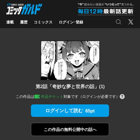
コミックガルド
"
検索
X
連載
履歴
コミックス
ログイン･登録
第2話「奇妙な夢と世界の話」(1)
この作品は
作品チケット
対象です（ログインが必要です）
ログインして読む
65pt
この作品の
無料公開中の話へ