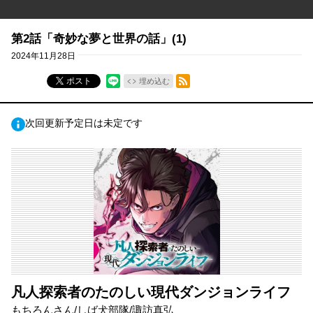
第2話「奇妙な夢と世界の話」(1)
2024年11月28日
RSSフィード
ポスト
埋め込む
次回更新予定日は未定です
凡人探索者のたのしい現代ダンジョンライフ
もちろんさん/しば犬部隊/諏訪真弘