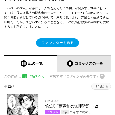
「バベルの大穴」が存在し、人智を超えた「怪物」が闊歩する世界におい
て、味山只人は凡人の探索者の一人だった。……ただ一つ「攻略のヒントを
聞く異能」を宿している点を除いて。周りに見下され、野望なく生きてきた
味山だったが、彼はいずれ知ることとなる。己の異能は数多の英雄すら凌駕
する力を秘めていることに――。
ファンレターを送る
話の一覧
コミックス
の一覧
この作品は
作品チケット
対象です（ログインが必要です）
全11話
1話から
2025/05/22
第5話「雨霧姫の無理難題」(2)
で今すぐ読める！
先読み
70
pt