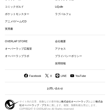
コミックガルド
LiQulle
ポケットモンスター
ラブパルフェ
アニメ/ゲーム/CD
実用書
OVERLAP STORE
会社概要
オーバーラップ広報室
アクセス
オーバーラップラボ
プライバシーポリシー
採用情報
Facebook
X
LINE
YouTube
お問い合わせ
サイト内の文章、画像などの著作物は
株式会社オーバーラップ
および
株式会
社オーバーラップ・プラス
に属します。複製、無断転載を禁止します。
COPYRIGHT © OVERLAP,inc All Rights reserved