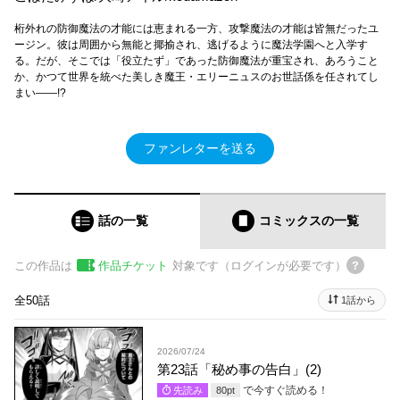
桁外れの防御魔法の才能には恵まれる一方、攻撃魔法の才能は皆無だったユ
ージン。彼は周囲から無能と揶揄され、逃げるように魔法学園へと入学す
る。だが、そこでは「役立たず」であった防御魔法が重宝され、あろうこと
か、かつて世界を統べた美しき魔王・エリーニュスのお世話係を任されてし
まい――!?
ファンレターを送る
話の一覧
コミックス
の一覧
この作品は
作品チケット
対象です（ログインが必要です）
全50話
1話から
2026/07/24
第23話「秘め事の告白」(2)
で今すぐ読める！
先読み
80
pt