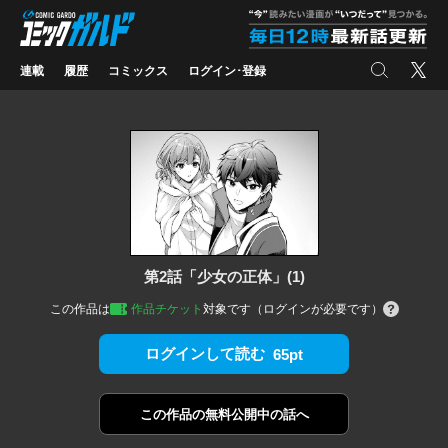
コミックガルド
"
検索
X
連載
履歴
コミックス
ログイン･登録
第2話「少女の正体」(1)
この作品は
作品チケット
対象です（ログインが必要です）
ログインして読む
65pt
この作品の
無料公開中の話へ