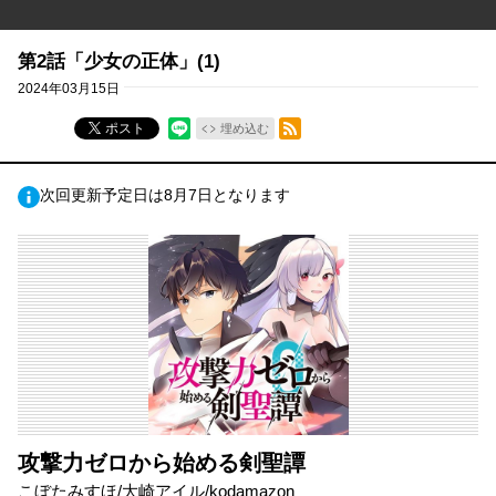
第2話「少女の正体」(1)
2024年03月15日
RSSフィード
ポスト
埋め込む
次回更新予定日は8月7日となります
攻撃力ゼロから始める剣聖譚
こぼたみすほ/大崎アイル/kodamazon