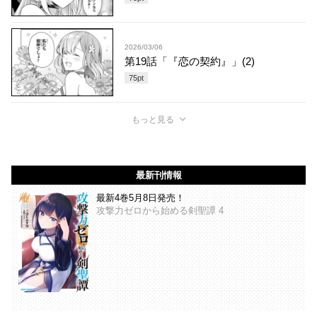
2026/03/06
第19話「『恋の契約』」(2)
75
pt
もっと見る
最新刊情報
最新4巻5月8日発売！
攻撃力ゼロから始める剣聖譚 4