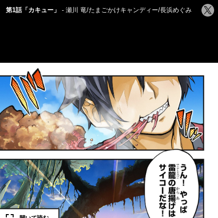
シ
第1話「カキュー」
瀬川 竜/たまごかけキャンディー/長浜めぐみ
ェ
ア
す
る