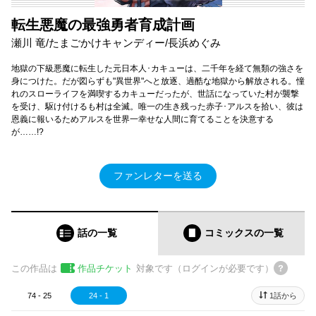
転生悪魔の最強勇者育成計画
瀬川 竜/たまごかけキャンディー/長浜めぐみ
地獄の下級悪魔に転生した元日本人･カキューは、二千年を経て無類の強さを
身につけた。だが図らずも"異世界"へと放逐、過酷な地獄から解放される。憧
れのスローライフを満喫するカキューだったが、世話になっていた村が襲撃
を受け、駆け付けるも村は全滅。唯一の生き残った赤子･アルスを拾い、彼は
恩義に報いるためアルスを世界一幸せな人間に育てることを決意する
が……!?
ファンレターを送る
話の一覧
コミックス
の一覧
この作品は
作品チケット
対象です（ログインが必要です）
74 - 25
24 - 1
1話から