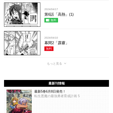
2024/04/17
第6話「高熱」(1)
無料
2024/04/10
幕間2「霹靂」
無料
もっと見る
最新刊情報
最新5巻6月8日発売！
転生悪魔の最強勇者育成計画 5