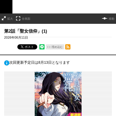
拡大
全画面
移動
第2話「聖女信仰」(1)
2026年06月11日
RSSフィード
ポスト
埋め込む
次回更新予定日は8月13日となります