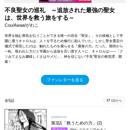
不良聖女の巡礼 ～追放された最強の聖女
は、世界を救う旅をする～
Cou/Awaa/がわこ
世界を蝕む瘴気を払うことができる唯一の存在『聖女』。その候補として学
園に通うキャロルは、人々を守るため修行に励んでいた。しかし聖女選定の
儀式で発現したのは、触れたものを腐らせる『腐食の力』だった。期待から
一転、呪われた力だと学園から追放を言い渡す人々に、キャロルは――「ク
ソみてえなお嬢様しぐさはヤメだ」。神を信じない“不良”聖女の救世譚、開
幕！
ファンレターを送る
全5話
1話から
2026/07/23
第3話「救うための力」(2)
で今すぐ読める！
先読み
80
pt