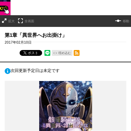
拡大
全画面
移動
第1章「異世界へお出掛け」
2017年02月10日
RSSフィード
ポスト
埋め込む
次回更新予定日は未定です