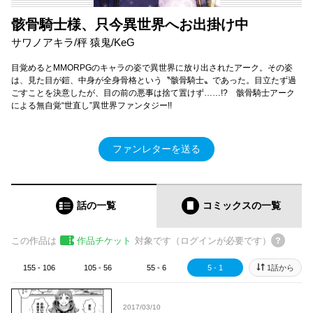
骸骨騎士様、只今異世界へお出掛け中
サワノアキラ/秤 猿鬼/KeG
目覚めるとMMORPGのキャラの姿で異世界に放り出されたアーク。その姿
は、見た目が鎧、中身が全身骨格という〝骸骨騎士〟であった。目立たず過
ごすことを決意したが、目の前の悪事は捨て置けず……!? 骸骨騎士アーク
による無自覚“世直し”異世界ファンタジー!!
ファンレターを送る
話の一覧
コミックス
の一覧
この作品は
作品チケット
対象です（ログインが必要です）
155 - 106
105 - 56
55 - 6
5 - 1
1話から
2017/03/10