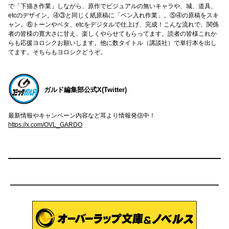
で「下描き作業」しながら、原作でビジュアルの無いキャラや、城、道具、
etcのデザイン。④③と同じく紙原稿に「ペン入れ作業」。⑤④の原稿をスキ
ャン。⑥トーンやベタ、etcをデジタルで仕上げ、完成！こんな流れで、関係
者の皆様の寛大さに甘え、楽しくやらせてもらってます。読者の皆様これか
らも応援ヨロシクお願いします。他に数タイトル（講談社）で単行本を出し
てます。そちらもヨロシクどうぞ。
ガルド編集部公式X(Twitter)
最新情報やキャンペーン内容など耳より情報発信中！
https://x.com/OVL_GARDO