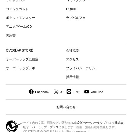
コミックガルド
LiQulle
ポケットモンスター
ラブパルフェ
アニメ/ゲーム/CD
実用書
OVERLAP STORE
会社概要
オーバーラップ広報室
アクセス
オーバーラップラボ
プライバシーポリシー
採用情報
Facebook
X
LINE
YouTube
お問い合わせ
サイト内の文章、画像などの著作物は
株式会社オーバーラップ
および
株式会
社オーバーラップ・プラス
に属します。複製、無断転載を禁止します。
COPYRIGHT © OVERLAP,inc All Rights reserved