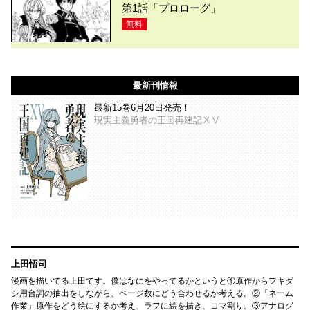
第1話「プロローグ」
無料
最新刊情報
最新15巻6月20日発売！
現実主義勇者の王国再建記ⅩⅤ
上田悟司
漫画を描いてる上田です。僕はなにをやってるかというと①原作からフキダ
シ用台詞の抽出をしながら、ページ数にどう合わせるか考える。②「ネーム
作業」原作をどう絵にするか考え、ラフに絵を描き、コマ割り。③アナログ