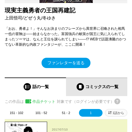
現実主義勇者の王国再建記
上田悟司/どぜう丸/冬ゆき
「おお、勇者よ！」そんなお決まりのフレーズから異世界に召喚された相馬
一也の冒険は――始まらなかった。富国強兵の献策が国王に気に入られてし
まったソーマは、なんと王位を譲られてしまい――!? WEBで話題沸騰のかつ
てない革新的な内政ファンタジーが、ここに開幕！
ファンレターを送る
話の一覧
コミックス
の一覧
この作品は
作品チケット
対象です（ログインが必要です）
151 - 102
101 - 52
51 - 2
1
1話から
2017/07/10