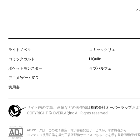
ヘ
ライトノベル
コミッククリエ
コミックガルド
LiQulle
ポケットモンスター
ラブパルフェ
アニメ/ゲーム/CD
実用書
サイト内の文章、画像などの著作物は
株式会社オーバーラップ
およ
COPYRIGHT © OVERLAP,inc All Rights reserved
ABJマークは、この電子書店・電子書籍配信サービスが、著作権者から
コンテンツ使用許諾を得た正規版配信サービスであることを示す登録商標(登録番号 