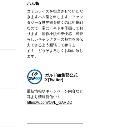
ハム梟
コミカライズを担当させていただ
きますハム梟と申します。ファン
タジーな世界観を描くのは初挑戦
なので、常にドキドキ作画してお
ります。原作小説の爽快感、可愛
らしいキャラクターの魅力をお伝
えできるよう頑張って参りま
す！ どうぞよろしくお願い致し
ます。
ガルド編集部公式
X(Twitter)
最新情報やキャンペーン内容など
耳より情報発信中！
https://x.com/OVL_GARDO