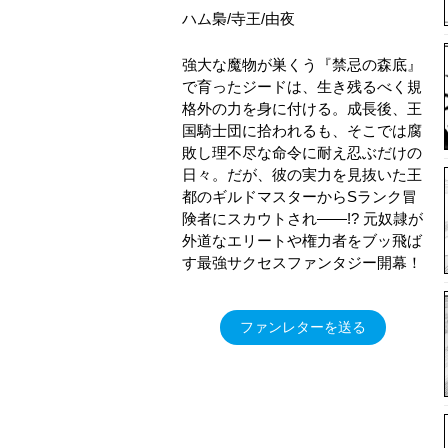
ハム梟/寺王/由夜
強大な魔物が巣くう『禁忌の森底』
で育ったジードは、生き残るべく規
格外の力を身に付ける。成長後、王
国騎士団に拾われるも、そこでは腐
敗し理不尽な命令に耐え忍ぶだけの
日々。だが、彼の実力を見抜いた王
都のギルドマスターからSランク冒
険者にスカウトされ――!? 元奴隷が
外道なエリートや権力者をブッ飛ば
す最強サクセスファンタジー開幕！
ファンレターを送る