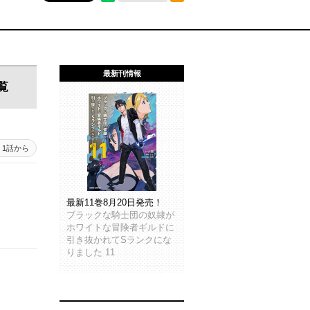
最新刊情報
覧
1話から
最新11巻8月20日発売！
ブラックな騎士団の奴隷が
ホワイトな冒険者ギルドに
引き抜かれてSランクにな
りました 11