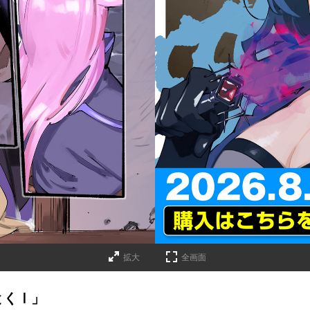
詳細ページへのリンク
拡大
全画面
とくⅠ」