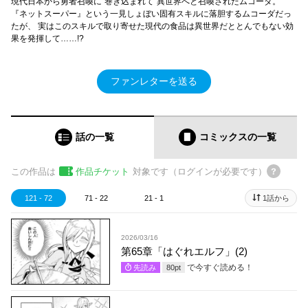
現代日本から勇者召喚に“巻き込まれて”異世界へと召喚されたムコーダ。
『ネットスーパー』という一見しょぼい固有スキルに落胆するムコーダだっ
たが、 実はこのスキルで取り寄せた現代の食品は異世界だととんでもない効
果を発揮して……!?
ファンレターを送る
話の一覧
コミックス
の一覧
この作品は
作品チケット
対象です（ログインが必要です）
121 - 72
71 - 22
21 - 1
1話から
2026/03/16
第65章「はぐれエルフ」(2)
で今すぐ読める！
先読み
80
pt