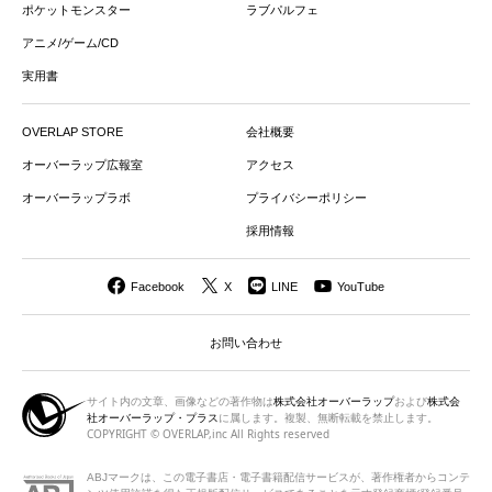
ポケットモンスター
ラブパルフェ
アニメ/ゲーム/CD
実用書
OVERLAP STORE
会社概要
オーバーラップ広報室
アクセス
オーバーラップラボ
プライバシーポリシー
採用情報
Facebook
X
LINE
YouTube
お問い合わせ
サイト内の文章、画像などの著作物は
株式会社オーバーラップ
および
株式会
社オーバーラップ・プラス
に属します。複製、無断転載を禁止します。
COPYRIGHT © OVERLAP,inc All Rights reserved
ABJマークは、この電子書店・電子書籍配信サービスが、著作権者から
コンテ