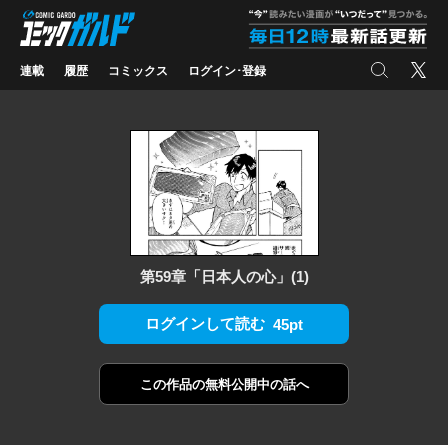
コミックガルド
"
検索
X
連載
履歴
コミックス
ログイン･登録
第59章「日本人の心」(1)
ログインして読む
45pt
この作品の
無料公開中の話へ