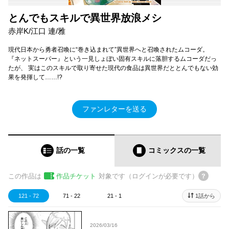
とんでもスキルで異世界放浪メシ
赤岸K/江口 連/雅
現代日本から勇者召喚に“巻き込まれて”異世界へと召喚されたムコーダ。
『ネットスーパー』という一見しょぼい固有スキルに落胆するムコーダだっ
たが、 実はこのスキルで取り寄せた現代の食品は異世界だととんでもない効
果を発揮して……!?
ファンレターを送る
話の一覧
コミックス
の一覧
この作品は
作品チケット
対象です（ログインが必要です）
121 - 72
71 - 22
21 - 1
1話から
2026/03/16