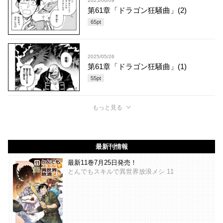
2025/06/09
第61章「ドラゴン狂騒曲」(2)
65
pt
2025/05/26
第61章「ドラゴン狂騒曲」(1)
55
pt
もっと見る
最新刊情報
最新11巻7月25日発売！
とんでもスキルで異世界放浪メシ 11