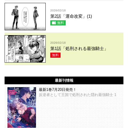
2026/02/18
第2話「運命改変」(1)
無料
2026/02/18
第1話「処刑される最強騎士」
無料
最新刊情報
最新1巻7月20日発売！
反逆者として王国で処刑された隠れ最強騎士 1