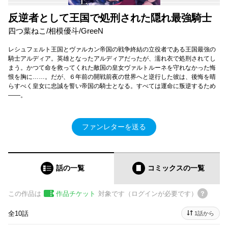
反逆者として王国で処刑された隠れ最強騎士
四つ葉ねこ/相模優斗/GreeN
レシュフェルト王国とヴァルカン帝国の戦争終結の立役者である王国最強の
騎士アルディア。英雄となったアルディアだったが、濡れ衣で処刑されてし
まう。かつて命を救ってくれた敵国の皇女ヴァルトルーネを守れなかった悔
恨を胸に……。だが、６年前の開戦前夜の世界へと逆行した彼は、後悔を晴
らすべく皇女に忠誠を誓い帝国の騎士となる。すべては運命に叛逆するため
――。
ファンレターを送る
話の一覧
コミックス
の一覧
この作品は
作品チケット
対象です（ログインが必要です）
全10話
1話から