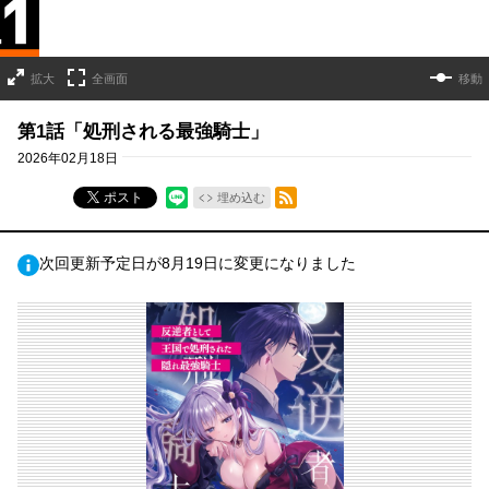
拡大
全画面
移動
第1話「処刑される最強騎士」
2026年02月18日
RSSフィード
ポスト
埋め込む
次回更新予定日が8月19日に変更になりました