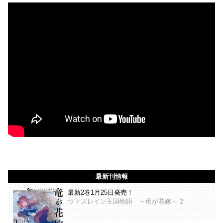
最新刊情報
最新2巻1月25日発売！
ウィズレイン王国物語 ～竜が花嫁～ 2