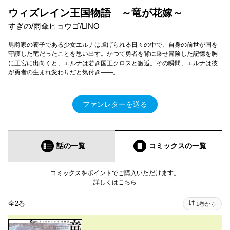
ウィズレイン王国物語 ～竜が花嫁～
すぎの/雨傘ヒョウゴ/LINO
男爵家の養子である少女エルナは虐げられる日々の中で、自身の前世が国を
守護した竜だったことを思い出す。かつて勇者を背に乗せ冒険した記憶を胸
に王宮に出向くと、エルナは若き国王クロスと邂逅。その瞬間、エルナは彼
が勇者の生まれ変わりだと気付き――。
ファンレターを送る
話の一覧
コミックス
の一覧
コミックスをポイントでご購入いただけます。
詳しくは
こちら
全2巻
1巻から