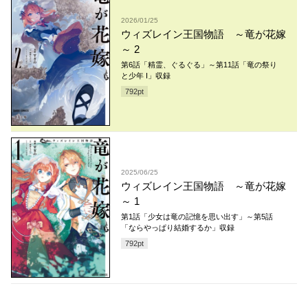
2026/01/25
ウィズレイン王国物語 ～竜が花嫁
～ 2
第6話「精霊、ぐるぐる」～第11話「竜の祭り
と少年 I」収録
792
pt
2025/06/25
ウィズレイン王国物語 ～竜が花嫁
～ 1
第1話「少女は竜の記憶を思い出す」～第5話
「ならやっぱり結婚するか」収録
792
pt