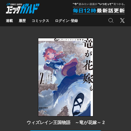
コミックガルド
"
検索
X
連載
履歴
コミックス
ログイン･登録
ウィズレイン王国物語 ～竜が花嫁～ 2