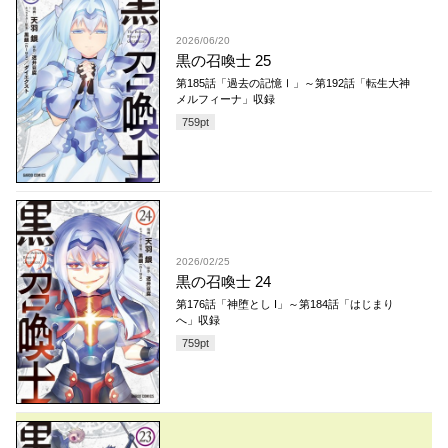
2026/06/20
黒の召喚士 25
第185話「過去の記憶Ⅰ」～第192話「転生大神
メルフィーナ」収録
759
pt
2026/02/25
黒の召喚士 24
第176話「神堕とし I」～第184話「はじまり
へ」収録
759
pt