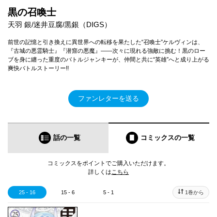
黒の召喚士
天羽 銀/迷井豆腐/黒銀（DIGS）
前世の記憶と引き換えに異世界への転移を果たした“召喚士”ケルヴィンは、
『古城の悪霊騎士』『潜窟の悪魔』――次々に現れる強敵に挑む！黒のロー
ブを身に纏った重度のバトルジャンキーが、仲間と共に“英雄”へと成り上がる
爽快バトルストーリー!!
ファンレターを送る
話の一覧
コミックス
の一覧
コミックスをポイントでご購入いただけます。
詳しくは
こちら
25 - 16
15 - 6
5 - 1
1巻から