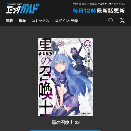
コミックガルド
"
検索
X
連載
履歴
コミックス
ログイン･登録
黒の召喚士 23