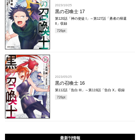
2023/10/25
黒の召喚士 17
第120話「神の使徒 I」～第127話「勇者の帰還
II」収録
726
pt
2023/05/25
黒の召喚士 16
第112話「告白 III」～第119話「告白 X」収録
726
pt
最新刊情報