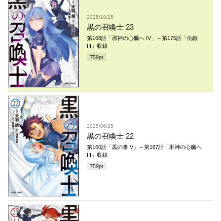
2025/10/25
黒の召喚士 23
第168話「邪神の心臓へ IV」～第175話「仇敵
III」収録
759
pt
2025/06/25
黒の召喚士 22
第160話「黒の書 V」～第167話「邪神の心臓へ
III」収録
759
pt