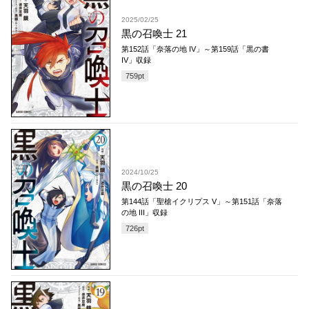
2025/02/25
黒の召喚士 21
第152話「奈落の地 IV」～第159話「黒の書
IV」収録
759
pt
2024/10/25
黒の召喚士 20
第144話「聖槍イクリプス V」～第151話「奈落
の地 III」収録
726
pt