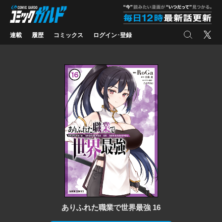
コミックガルド
"
検索
X
連載
履歴
コミックス
ログイン･登録
ありふれた職業で世界最強 16