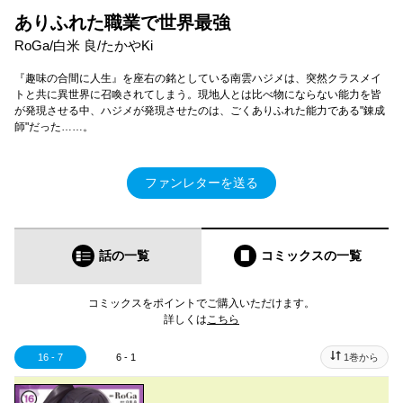
ありふれた職業で世界最強
RoGa/白米 良/たかやKi
『趣味の合間に人生』を座右の銘としている南雲ハジメは、突然クラスメイ
トと共に異世界に召喚されてしまう。現地人とは比べ物にならない能力を皆
が発現させる中、ハジメが発現させたのは、ごくありふれた能力である"錬成
師"だった……。
ファンレターを送る
話の一覧
コミックス
の一覧
コミックスをポイントでご購入いただけます。
詳しくは
こちら
16 - 7
6 - 1
1巻から