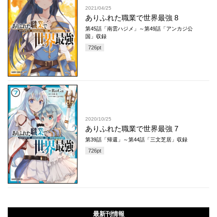
2021/04/25
ありふれた職業で世界最強 8
第45話「南雲ハジメ」～第49話「アンカジ公
国」収録
726
pt
2020/10/25
ありふれた職業で世界最強 7
第39話「帰還」～第44話「三文芝居」収録
726
pt
最新刊情報