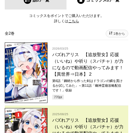
話の一覧
コミックス
の一覧
コミックスをポイントでご購入いただけます。
詳しくは
こちら
全2巻
1巻から
2026/03/25
バズれアリス 【追放聖女】応援
（いいね）や祈り（スパチャ）が力
になるので動画配信やってみます！
【異世界⇒日本】 2
第6話「鋼材から作った剣はドラゴンの鱗を貫け
るか試してみた」～第11話「幽神霊廟攻略配信
です！」収録
770
pt
2025/08/25
バズれアリス 【追放聖女】応援
（いいね）や祈り（スパチャ）が力