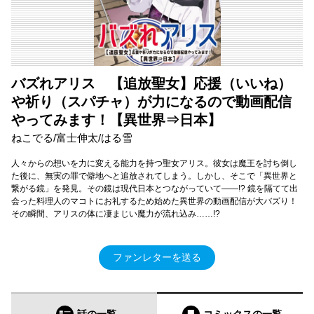
バズれアリス 【追放聖女】応援（いいね）
や祈り（スパチャ）が力になるので動画配信
やってみます！【異世界⇒日本】
ねこでる/富士伸太/はる雪
人々からの想いを力に変える能力を持つ聖女アリス。彼女は魔王を討ち倒し
た後に、無実の罪で僻地へと追放されてしまう。しかし、そこで「異世界と
繋がる鏡」を発見。その鏡は現代日本とつながっていて――!? 鏡を隔てて出
会った料理人のマコトにお礼するため始めた異世界の動画配信が大バズり！
その瞬間、アリスの体に凄まじい魔力が流れ込み……!?
ファンレターを送る