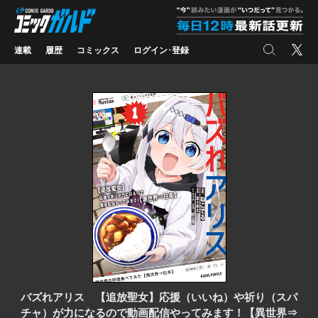
コミックガルド
"
検索
X
連載
履歴
コミックス
ログイン･登録
バズれアリス 【追放聖女】応援（いいね）や祈り（スパ
チャ）が力になるので動画配信やってみます！【異世界⇒