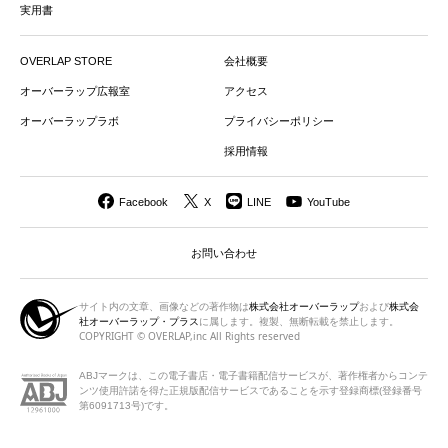
実用書
OVERLAP STORE
会社概要
オーバーラップ広報室
アクセス
オーバーラップラボ
プライバシーポリシー
採用情報
Facebook
X
LINE
YouTube
お問い合わせ
サイト内の文章、画像などの著作物は
株式会社オーバーラップ
および
株式会
社オーバーラップ・プラス
に属します。複製、無断転載を禁止します。
COPYRIGHT © OVERLAP,inc All Rights reserved
ABJマークは、この電子書店・電子書籍配信サービスが、著作権者から
コンテ
ンツ使用許諾を得た正規版配信サービスであることを示す登録商標(登録番号
第6091713号)です。