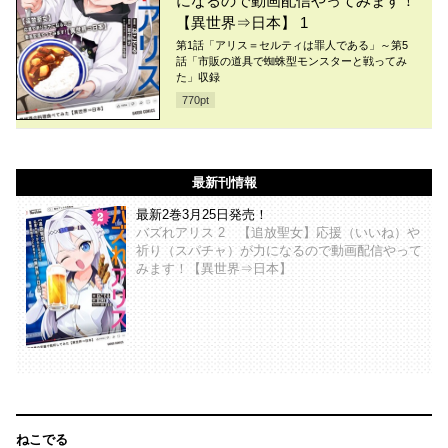
になるので動画配信やってみます！
【異世界⇒日本】 1
第1話「アリス＝セルティは罪人である」～第5
話「市販の道具で蜘蛛型モンスターと戦ってみ
た」収録
770
pt
最新刊情報
最新2巻3月25日発売！
バズれアリス 2 【追放聖女】応援（いいね）や
祈り（スパチャ）が力になるので動画配信やって
みます！【異世界⇒日本】
ねこでる