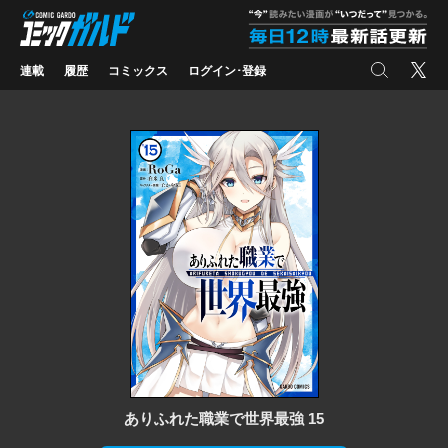
コミックガルド
"
検索
X
連載
履歴
コミックス
ログイン･登録
ありふれた職業で世界最強 15