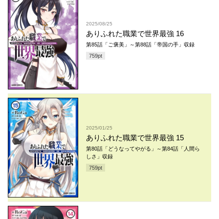
2025/08/25
ありふれた職業で世界最強 16
第85話「ご褒美」～第88話「帝国の手」収録
759
pt
2025/01/25
ありふれた職業で世界最強 15
第80話「どうなってやがる」～第84話「人間ら
しさ」収録
759
pt