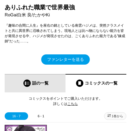
ありふれた職業で世界最強
RoGa/白米 良/たかやKi
『趣味の合間に人生』を座右の銘としている南雲ハジメは、突然クラスメイ
トと共に異世界に召喚されてしまう。現地人とは比べ物にならない能力を皆
が発現させる中、ハジメが発現させたのは、ごくありふれた能力である"錬成
師"だった……。
ファンレターを送る
話の一覧
コミックス
の一覧
コミックスをポイントでご購入いただけます。
詳しくは
こちら
16 - 7
6 - 1
1巻から