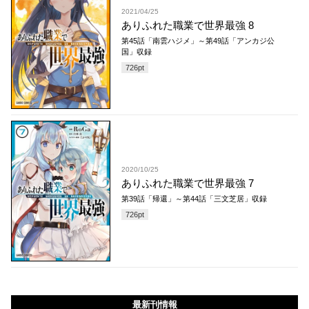
2021/04/25
ありふれた職業で世界最強 8
第45話「南雲ハジメ」～第49話「アンカジ公
国」収録
726
pt
2020/10/25
ありふれた職業で世界最強 7
第39話「帰還」～第44話「三文芝居」収録
726
pt
最新刊情報