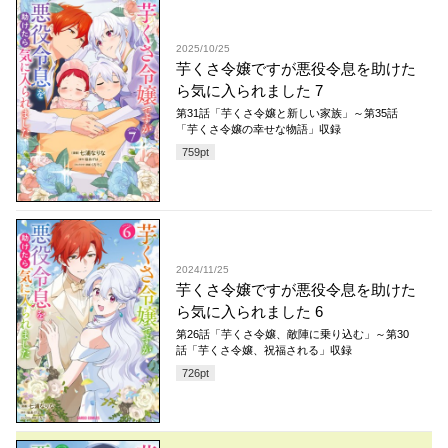
2025/10/25
芋くさ令嬢ですが悪役令息を助けた
ら気に入られました 7
第31話「芋くさ令嬢と新しい家族」～第35話
「芋くさ令嬢の幸せな物語」収録
759
pt
2024/11/25
芋くさ令嬢ですが悪役令息を助けた
ら気に入られました 6
第26話「芋くさ令嬢、敵陣に乗り込む」～第30
話「芋くさ令嬢、祝福される」収録
726
pt