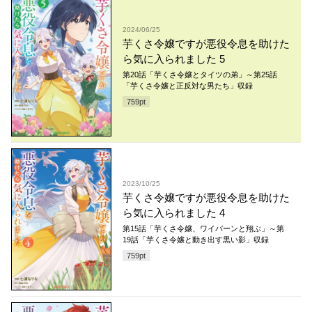
2024/06/25
芋くさ令嬢ですが悪役令息を助けた
ら気に入られました 5
第20話「芋くさ令嬢とタイツの弟」～第25話
「芋くさ令嬢と正反対な男たち」収録
759
pt
2023/10/25
芋くさ令嬢ですが悪役令息を助けた
ら気に入られました 4
第15話「芋くさ令嬢、ワイバーンと翔ぶ」～第
19話「芋くさ令嬢と動き出す黒い影」収録
759
pt