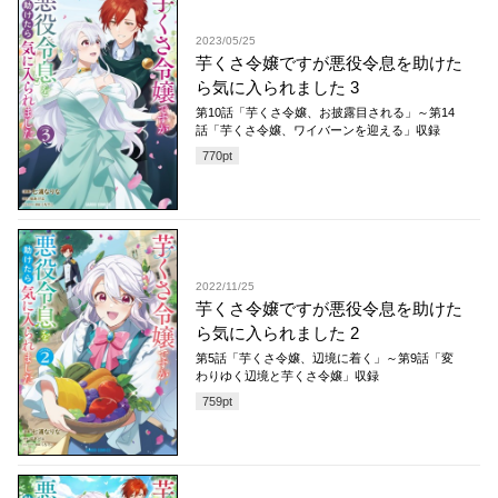
2023/05/25
芋くさ令嬢ですが悪役令息を助けた
ら気に入られました 3
第10話「芋くさ令嬢、お披露目される」～第14
話「芋くさ令嬢、ワイバーンを迎える」収録
770
pt
2022/11/25
芋くさ令嬢ですが悪役令息を助けた
ら気に入られました 2
第5話「芋くさ令嬢、辺境に着く」～第9話「変
わりゆく辺境と芋くさ令嬢」収録
759
pt