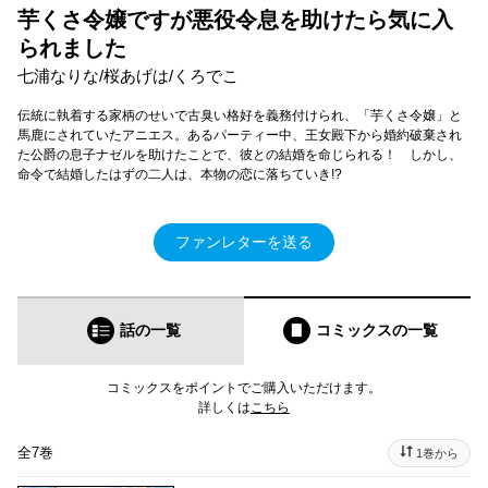
芋くさ令嬢ですが悪役令息を助けたら気に入
られました
七浦なりな/桜あげは/くろでこ
伝統に執着する家柄のせいで古臭い格好を義務付けられ、「芋くさ令嬢」と
馬鹿にされていたアニエス。あるパーティー中、王女殿下から婚約破棄され
た公爵の息子ナゼルを助けたことで、彼との結婚を命じられる！ しかし、
命令で結婚したはずの二人は、本物の恋に落ちていき!?
ファンレターを送る
話の一覧
コミックス
の一覧
コミックスをポイントでご購入いただけます。
詳しくは
こちら
全7巻
1巻から