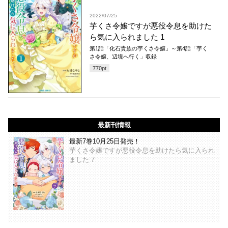
2022/07/25
芋くさ令嬢ですが悪役令息を助けた
ら気に入られました 1
第1話「化石貴族の芋くさ令嬢」～第4話「芋く
さ令嬢、辺境へ行く」収録
770
pt
最新刊情報
最新7巻10月25日発売！
芋くさ令嬢ですが悪役令息を助けたら気に入られ
ました 7