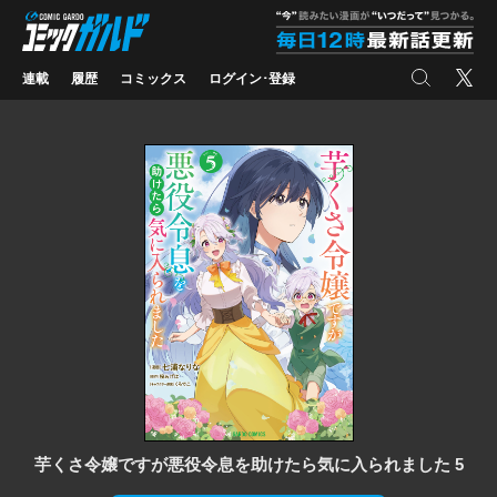
コミックガルド
"
検索
X
連載
履歴
コミックス
ログイン･登録
芋くさ令嬢ですが悪役令息を助けたら気に入られました 5