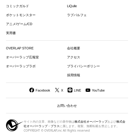
コミックガルド
LiQulle
ポケットモンスター
ラブパルフェ
アニメ/ゲーム/CD
実用書
OVERLAP STORE
会社概要
オーバーラップ広報室
アクセス
オーバーラップラボ
プライバシーポリシー
採用情報
Facebook
X
LINE
YouTube
お問い合わせ
サイト内の文章、画像などの著作物は
株式会社オーバーラップ
および
株式会
社オーバーラップ・プラス
に属します。複製、無断転載を禁止します。
COPYRIGHT © OVERLAP,inc All Rights reserved