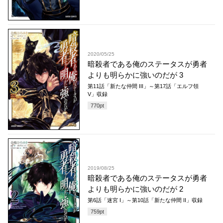
2020/05/25
暗殺者である俺のステータスが勇者
よりも明らかに強いのだが 3
第11話「新たな仲間 III」～第17話「エルフ領
V」収録
770
pt
2019/08/25
暗殺者である俺のステータスが勇者
よりも明らかに強いのだが 2
第6話「迷宮 I」～第10話「新たな仲間 II」収録
759
pt