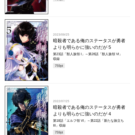
2023/09/25
暗殺者である俺のステータスが勇者
よりも明らかに強いのだが 5
第23話「獣人族領 I」～第28話「獣人族領 VI」
収録
759
pt
2022/07/25
暗殺者である俺のステータスが勇者
よりも明らかに強いのだが 4
第18話「エルフ領 VI」～第22話「新たな旅立ち
III」収録
759
pt