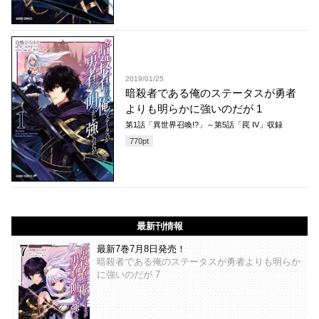
2019/01/25
暗殺者である俺のステータスが勇者
よりも明らかに強いのだが 1
第1話「異世界召喚!?」～第5話「罠 IV」収録
770
pt
最新刊情報
最新7巻7月8日発売！
暗殺者である俺のステータスが勇者よりも明らか
に強いのだが 7