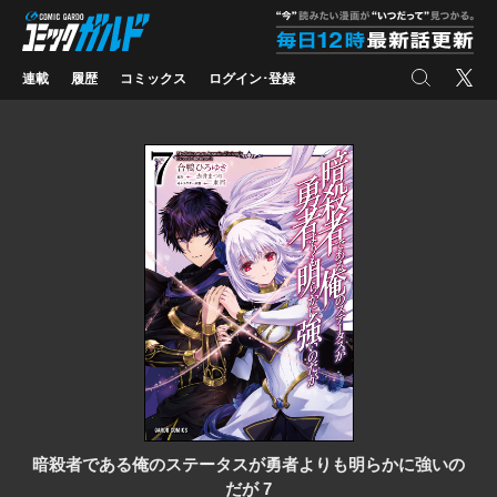
コミックガルド
"
検索
X
連載
履歴
コミックス
ログイン･登録
暗殺者である俺のステータスが勇者よりも明らかに強いの
だが 7