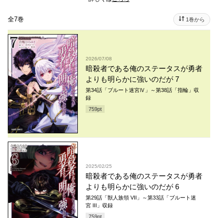
全7巻
1巻から
2026/07/08
暗殺者である俺のステータスが勇者
よりも明らかに強いのだが 7
第34話「ブルート迷宮Ⅳ」～第38話「指輪」収
録
759
pt
2025/02/25
暗殺者である俺のステータスが勇者
よりも明らかに強いのだが 6
第29話「獣人族領 VII」～第33話「ブルート迷
宮 III」収録
759
pt