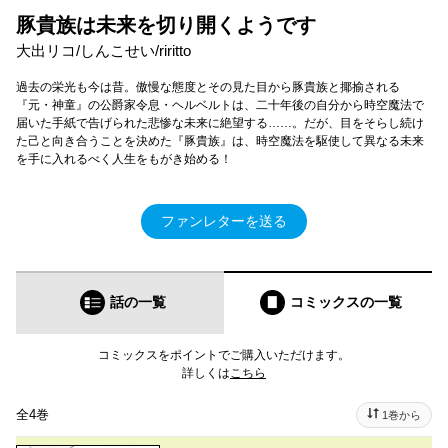
豚貴族は未来を切り開くようです
大出リコ/しんこせい/riritto
過去の栄光も今は昔。傲慢な態度とその見た目から豚貴族と揶揄される
『元・神童』の公爵家令息・ヘルベルトは、二十年後の自分から時空魔法で
届いた手紙で告げられた悲惨な未来に絶望する……。だが、目をそらし続け
た己と向き合うことを決めた『豚貴族』は、時空魔法を駆使して異なる未来
を手に入れるべく人生をもがき始める！
ファンレターを送る
話の一覧
コミックス
の一覧
コミックスをポイントでご購入いただけます。
詳しくは
こちら
全4巻
1巻から