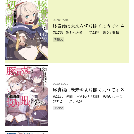
2026/07/08
豚貴族は未来を切り開くようです 4
第17話「進むべき道」～第22話「繋ぐ」収録
759
pt
2025/11/25
豚貴族は未来を切り開くようです 3
第11話「仲間」～第16話「帰路、あるいは一つ
のエピローグ」収録
759
pt