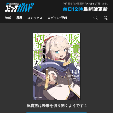
コミックガルド
"
検索
X
連載
履歴
コミックス
ログイン･登録
豚貴族は未来を切り開くようです 4