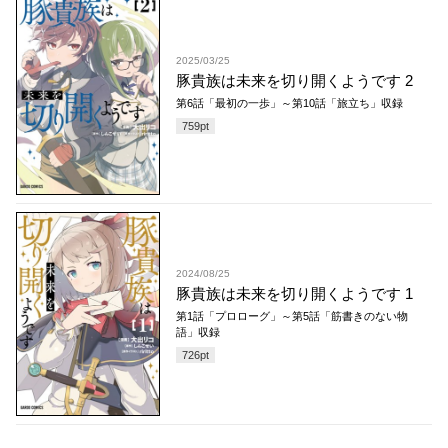
2025/03/25
豚貴族は未来を切り開くようです 2
第6話「最初の一歩」～第10話「旅立ち」収録
759
pt
2024/08/25
豚貴族は未来を切り開くようです 1
第1話「プロローグ」～第5話「筋書きのない物
語」収録
726
pt