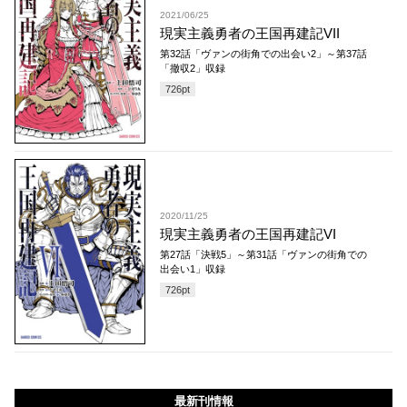
2021/06/25
現実主義勇者の王国再建記VII
第32話「ヴァンの街角での出会い2」～第37話
「撤収2」収録
726
pt
2020/11/25
現実主義勇者の王国再建記VI
第27話「決戦5」～第31話「ヴァンの街角での
出会い1」収録
726
pt
最新刊情報