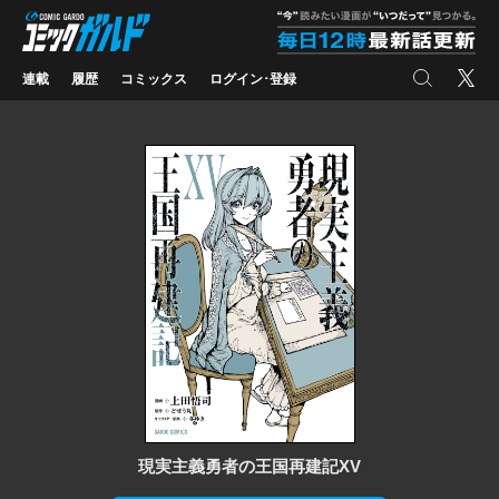
コミックガルド
"
検索
X
連載
履歴
コミックス
ログイン･登録
現実主義勇者の王国再建記XV