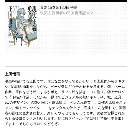
最新15巻6月20日発売！
現実主義勇者の王国再建記ⅩⅤ
上田悟司
漫画を描いてる上田です。僕はなにをやってるかというと①原作からフキダ
シ用台詞の抽出をしながら、ページ数にどう合わせるか考える。②「ネーム
作業」原作をどう絵にするか考え、ラフに絵を描き、コマ割り。③アナログ
で「下描き作業」しながら、原作でビジュアルの無いキャラや、城、道具、
etcのデザイン。④③と同じく紙原稿に「ペン入れ作業」。⑤④の原稿をスキ
ャン。⑥トーンやベタ、etcをデジタルで仕上げ、完成！こんな流れで、関係
者の皆様の寛大さに甘え、楽しくやらせてもらってます。読者の皆様これか
らも応援ヨロシクお願いします。他に数タイトル（講談社）で単行本を出し
てます。そちらもヨロシクどうぞ。