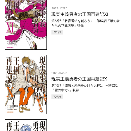
2023/12/25
現実主義勇者の王国再建記XI
第53話「教育番組を創ろう」～第57話「婚約者
たちの花嫁講座」収録
726
pt
2023/04/25
現実主義勇者の王国再建記X
第48話「郷愁と未来をかけた天秤1」～第52話
「雪の中で2」収録
726
pt