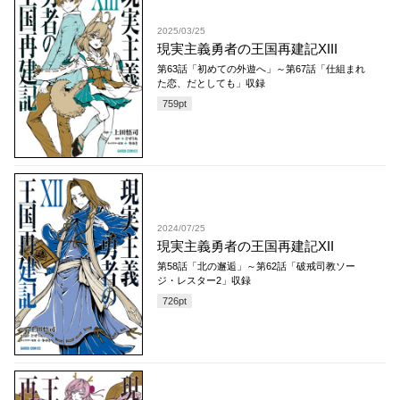
2025/03/25
現実主義勇者の王国再建記XIII
第63話「初めての外遊へ」～第67話「仕組まれ
た恋、だとしても」収録
759
pt
2024/07/25
現実主義勇者の王国再建記XII
第58話「北の邂逅」～第62話「破戒司教ソー
ジ・レスター2」収録
726
pt