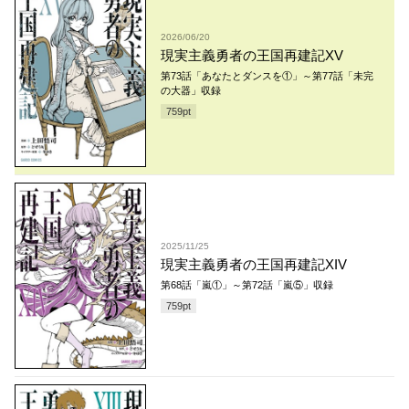
2026/06/20
現実主義勇者の王国再建記XV
第73話「あなたとダンスを①」～第77話「未完
の大器」収録
759
pt
2025/11/25
現実主義勇者の王国再建記XIV
第68話「嵐①」～第72話「嵐⑤」収録
759
pt