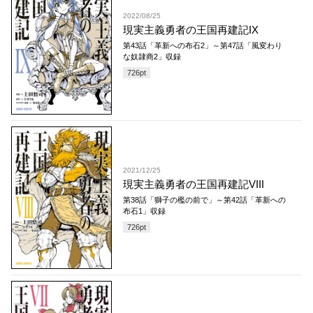
2022/08/25
現実主義勇者の王国再建記IX
第43話「革新への布石2」～第47話「風変わり
な奴隷商2」収録
726
pt
2021/12/25
現実主義勇者の王国再建記VIII
第38話「獅子の檻の前で」～第42話「革新への
布石1」収録
726
pt