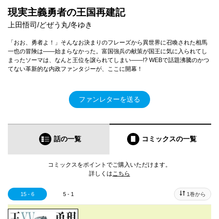
現実主義勇者の王国再建記
上田悟司/どぜう丸/冬ゆき
「おお、勇者よ！」そんなお決まりのフレーズから異世界に召喚された相馬
一也の冒険は――始まらなかった。富国強兵の献策が国王に気に入られてし
まったソーマは、なんと王位を譲られてしまい――!? WEBで話題沸騰のかつ
てない革新的な内政ファンタジーが、ここに開幕！
ファンレターを送る
話の一覧
コミックス
の一覧
コミックスをポイントでご購入いただけます。
詳しくは
こちら
15 - 6
5 - 1
1巻から